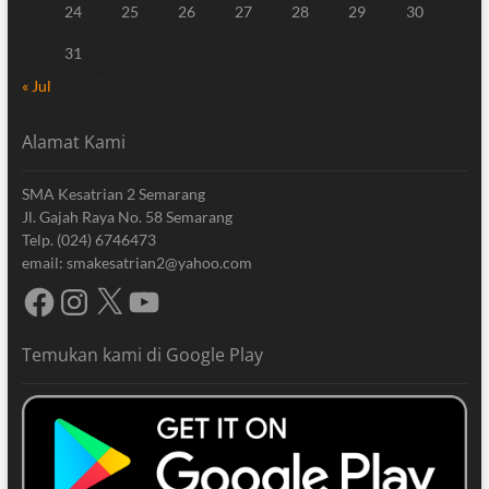
24
25
26
27
28
29
30
31
« Jul
Alamat Kami
SMA Kesatrian 2 Semarang
Jl. Gajah Raya No. 58 Semarang
Telp. (024) 6746473
email: smakesatrian2@yahoo.com
Facebook
Instagram
X
YouTube
Temukan kami di Google Play