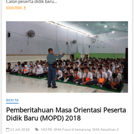
Calon peserta didik baru…
Pembagian
View More
Rombel
MOPD
Tahun
Pelajaran
2018/2019
BERITA
Pemberitahuan Masa Orientasi Peserta
Didik Baru (MOPD) 2018
13 Juli 2018
MOPD
SMA Favorit Semarang
SMA Kesatrian 2