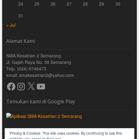
24
25
26
27
28
29
30
31
« Jul
Alamat Kami
SMA Kesatrian 2 Semarang
Jl. Gajah Raya No. 58 Semarang
Telp. (024) 6746473
email: smakesatrian2@yahoo.com
Facebook
Instagram
X
YouTube
Temukan kami di Google Play
Privacy & Cookies: This site uses cookies. By continuing to use this
website, you agree to their use.