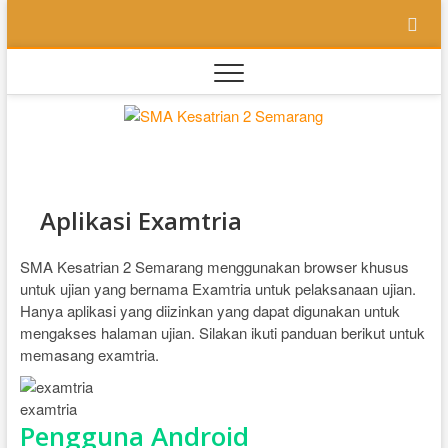
Skip
to
content
SMA
SEKOLAH
BILINGUAL
BERBASIS
Kesatri
MULTIPEL
INTELLEGENSI
2
Aplikasi Examtria
Semara
SMA Kesatrian 2 Semarang menggunakan browser khusus
untuk ujian yang bernama Examtria untuk pelaksanaan ujian.
Hanya aplikasi yang diizinkan yang dapat digunakan untuk
mengakses halaman ujian. Silakan ikuti panduan berikut untuk
memasang examtria.
examtria
Pengguna Android