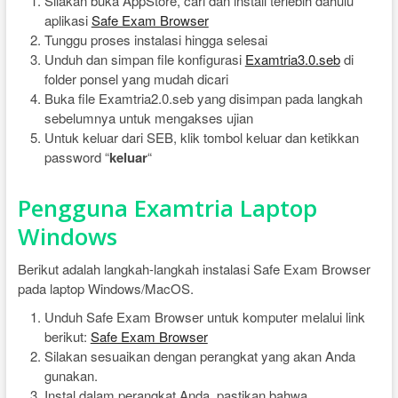
Silakan buka AppStore, cari dan install terlebih dahulu
aplikasi
Safe Exam Browser
Tunggu proses instalasi hingga selesai
Unduh dan simpan file konfigurasi
Examtria3.0.seb
di
folder ponsel yang mudah dicari
Buka file Examtria2.0.seb yang disimpan pada langkah
sebelumnya untuk mengakses ujian
Untuk keluar dari SEB, klik tombol keluar dan ketikkan
password “
keluar
“
Pengguna Examtria Laptop
Windows
Berikut adalah langkah-langkah instalasi Safe Exam Browser
pada laptop Windows/MacOS.
Unduh Safe Exam Browser untuk komputer melalui link
berikut:
Safe Exam Browser
Silakan sesuaikan dengan perangkat yang akan Anda
gunakan.
Instal dalam perangkat Anda, pastikan bahwa