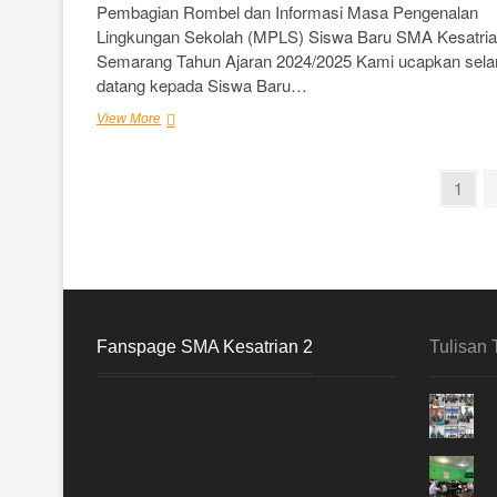
Pembagian Rombel dan Informasi Masa Pengenalan
Lingkungan Sekolah (MPLS) Siswa Baru SMA Kesatria
Semarang Tahun Ajaran 2024/2025 Kami ucapkan sel
datang kepada Siswa Baru…
Informasi
View More
dan
Pembagian
Rombel
Paginasi
Page
1
MPLS
pos
Tahun
Ajaran
2024/2025
Fanspage SMA Kesatrian 2
Tulisan 