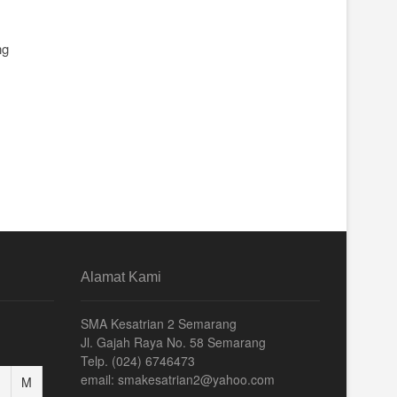
ng
Alamat Kami
SMA Kesatrian 2 Semarang
Jl. Gajah Raya No. 58 Semarang
Telp. (024) 6746473
email: smakesatrian2@yahoo.com
M