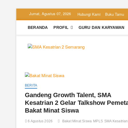
Skip
Jumat, Agustus 07, 2026
Hubungi Kami
Buku Tamu
to
content
BERANDA
PROFIL
GURU DAN KARYAWAN
SMA Kesa
SEKOLAH BILINGUAL BE
BERITA
Gandeng Growth Talent, SMA
Kesatrian 2 Gelar Talkshow Pemet
Bakat Minat Siswa
6 Agustus 2026
Bakat Minat Siswa
MPLS
SMA Kesatrian