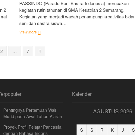
PASSINDO (Parade Seni Sastra Indonesia) merupakan
n 2
kegiatan rutin tahunan di SMA Kesatrian 2 Semarang.
amat
Kegiatan yang menjadi wadah penampung kreativitas bida
seni dan sastra siswa…
Passindo
View More
SMA
Kesatrian
2
Page
Page
Next
2
…
7
sebagai
page
Pendalaman
Sastra
bagi
Pelajar
Terpopuler
Kalender
Pentingnya Pertemuan Wali
AGUSTUS 2026
Murid pada Awal Tahun Ajaran
Proyek Profil Pelajar Pancasila
S
S
R
K
J
S
dengan Bahasa Inggris