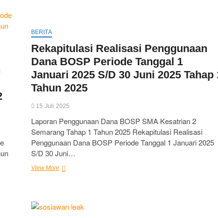
TKA
SMP
dan
e-
BERITA
Sport
Rekapitulasi Realisasi Penggunaan
Competition
Dana BOSP Periode Tanggal 1
n
Januari 2025 S/D 30 Juni 2025 Tahap 
Tahun 2025
2
15 Juli 2025
Laporan Penggunaan Dana BOSP SMA Kesatrian 2
Semarang Tahap 1 Tahun 2025 Rekapitulasi Realisasi
de
Penggunaan Dana BOSP Periode Tanggal 1 Januari 2025
hun
S/D 30 Juni…
Rekapitulasi
View More
Realisasi
Penggunaan
Dana
BOSP
Periode