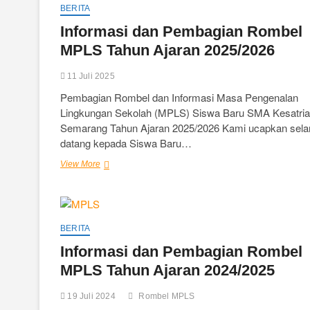
Periode
BERITA
Tanggal
Informasi dan Pembagian Rombel
1
Juli
MPLS Tahun Ajaran 2025/2026
2025
s/d
11 Juli 2025
31
Desember
Pembagian Rombel dan Informasi Masa Pengenalan
2025
Lingkungan Sekolah (MPLS) Siswa Baru SMA Kesatria
Tahap
Semarang Tahun Ajaran 2025/2026 Kami ucapkan sel
2
datang kepada Siswa Baru…
Tahun
2025
Informasi
View More
dan
Pembagian
Rombel
MPLS
Tahun
BERITA
Ajaran
Informasi dan Pembagian Rombel
2025/2026
MPLS Tahun Ajaran 2024/2025
19 Juli 2024
Rombel MPLS