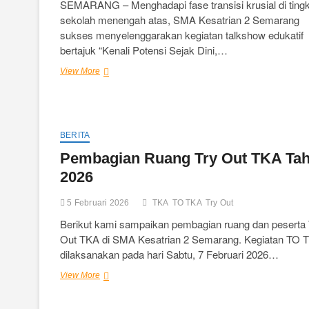
SEMARANG – Menghadapi fase transisi krusial di ting
sekolah menengah atas, SMA Kesatrian 2 Semarang
sukses menyelenggarakan kegiatan talkshow edukatif
bertajuk “Kenali Potensi Sejak Dini,…
Gandeng
View More
Growth
Talent,
SMA
Kesatrian
2
BERITA
Gelar
Pembagian Ruang Try Out TKA Ta
Talkshow
Pemetaan
2026
Bakat
Minat
5 Februari 2026
TKA
TO TKA
Try Out
Siswa
Berikut kami sampaikan pembagian ruang dan peserta 
Out TKA di SMA Kesatrian 2 Semarang. Kegiatan TO 
dilaksanakan pada hari Sabtu, 7 Februari 2026…
Pembagian
View More
Ruang
Try