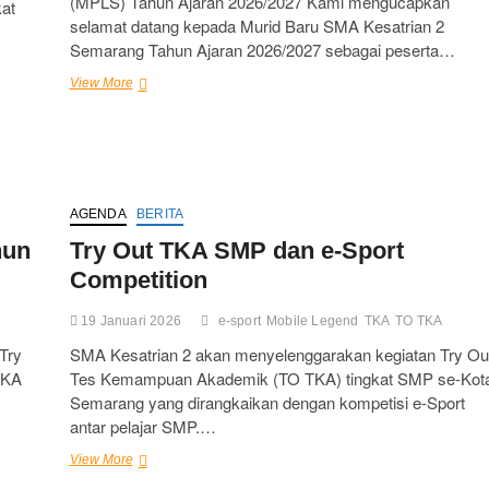
(MPLS) Tahun Ajaran 2026/2027 Kami mengucapkan
kat
selamat datang kepada Murid Baru SMA Kesatrian 2
Semarang Tahun Ajaran 2026/2027 sebagai peserta…
Informasi
View More
dan
Pengumuman
Rombel
MPLS
Tahun
Ajaran
AGENDA
BERITA
2026/2027
hun
Try Out TKA SMP dan e-Sport
Competition
19 Januari 2026
e-sport
Mobile Legend
TKA
TO TKA
Try
SMA Kesatrian 2 akan menyelenggarakan kegiatan Try Ou
TKA
Tes Kemampuan Akademik (TO TKA) tingkat SMP se-Kot
Semarang yang dirangkaikan dengan kompetisi e-Sport
antar pelajar SMP.…
Try
View More
Out