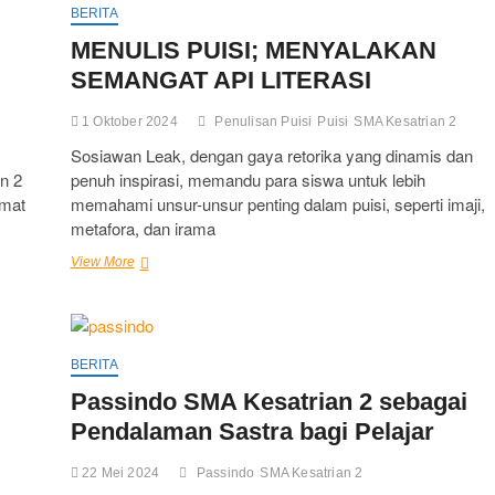
Tanggal
BERITA
1
MENULIS PUISI; MENYALAKAN
Januari
2025
SEMANGAT API LITERASI
S/D
30
1 Oktober 2024
Penulisan Puisi
Puisi
SMA Kesatrian 2
Juni
2025
Sosiawan Leak, dengan gaya retorika yang dinamis dan
Tahap
n 2
penuh inspirasi, memandu para siswa untuk lebih
1
amat
memahami unsur-unsur penting dalam puisi, seperti imaji,
Tahun
2025
metafora, dan irama
MENULIS
View More
PUISI;
MENYALAKAN
SEMANGAT
API
LITERASI
BERITA
Passindo SMA Kesatrian 2 sebagai
Pendalaman Sastra bagi Pelajar
22 Mei 2024
Passindo
SMA Kesatrian 2