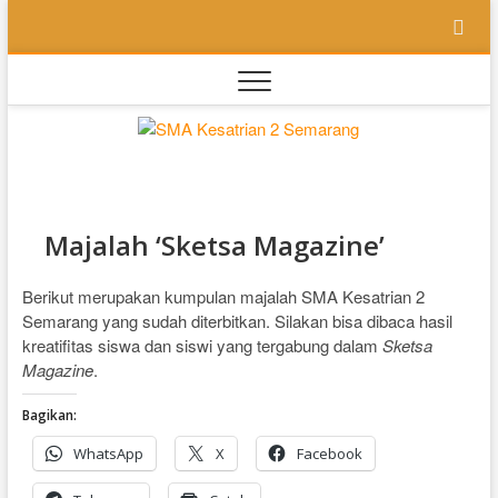
Skip
to
content
SMA
SEKOLAH
BILINGUAL
BERBASIS
Kesatri
MULTIPEL
INTELLEGENSI
2
Majalah ‘Sketsa Magazine’
Semara
Berikut merupakan kumpulan majalah SMA Kesatrian 2
Semarang yang sudah diterbitkan. Silakan bisa dibaca hasil
kreatifitas siswa dan siswi yang tergabung dalam
Sketsa
Magazine
.
Bagikan:
WhatsApp
X
Facebook