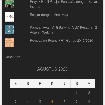
Proyek Profil Pelajar Pancasila dengan Bahasa
Inggris
Belajar dengan Mind Map
Kampanyekan Anti Bullying, SMA Kesatrian 2
Adakan Webinar
Pembagian Ruang PHT Genap 2019/2020
Kalender
AGUSTUS 2026
S
S
R
K
J
S
M
1
2
3
4
5
6
7
8
9