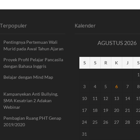
 Terpopuler
Kalender
Pentingnya Pertemuan Wali
AGUSTUS 2026
Murid pada Awal Tahun Ajaran
Proyek Profil Pelajar Pancasila
S
S
R
K
J
S
dengan Bahasa Inggris
1
Belajar dengan Mind Map
3
4
5
6
7
8
Kampanyekan Anti Bullying,
10
11
12
13
14
1
SMA Kesatrian 2 Adakan
Webinar
17
18
19
20
21
2
Pembagian Ruang PHT Genap
24
25
26
27
28
2
2019/2020
31