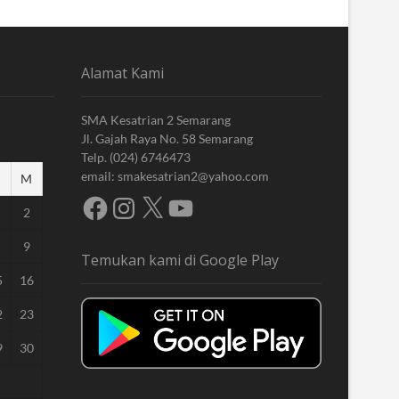
Alamat Kami
SMA Kesatrian 2 Semarang
Jl. Gajah Raya No. 58 Semarang
Telp. (024) 6746473
email: smakesatrian2@yahoo.com
M
Facebook
Instagram
X
YouTube
2
9
Temukan kami di Google Play
5
16
2
23
9
30