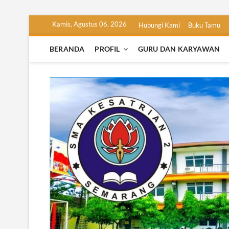
Skip
Kamis, Agustus 06, 2026
Hubungi Kami
Buku Tamu
to
content
BERANDA
PROFIL
GURU DAN KARYAWAN