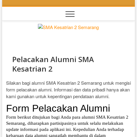
Skip
to
content
SMA
SEKOLAH
BILINGUAL
BERBASIS
Kesatri
MULTIPEL
INTELLEGENSI
2
Pelacakan Alumni SMA
Kesatrian 2
Semara
Silakan bagi alumni SMA Kesatrian 2 Semarang untuk mengisi
form pelacakan alumni. Informasi dan data pribadi hanya akan
kami gunakan untuk kepentingan pendataan alumni.