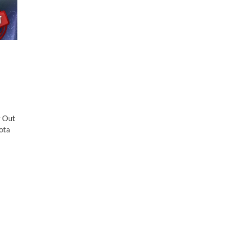
y Out
ota