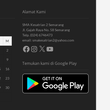
Alamat Kami
SMA Kesatrian 2 Semarang
Jl. Gajah Raya No. 58 Semarang
Telp. (024) 6746473
email: smakesatrian2@yahoo.com
M
Facebook
Instagram
X
YouTube
2
9
Temukan kami di Google Play
5
16
2
23
9
30