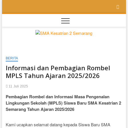
Skip
to
content
SMA
SEKOLAH
BILINGUAL
BERBASIS
Kesatri
MULTIPEL
INTELLEGENSI
BERITA
2
Informasi dan Pembagian Rombel
Semara
MPLS Tahun Ajaran 2025/2026
11 Juli 2025
Pembagian Rombel dan Informasi Masa Pengenalan
Lingkungan Sekolah (MPLS) Siswa Baru SMA Kesatrian 2
Semarang Tahun Ajaran 2025/2026
Kami ucapkan selamat datang kepada Siswa Baru SMA