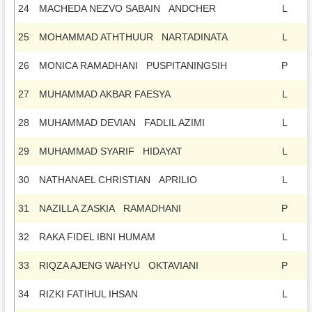
24
MACHEDA NEZVO SABAIN ANDCHER
L
25
MOHAMMAD ATHTHUUR NARTADINATA
L
26
MONICA RAMADHANI PUSPITANINGSIH
P
27
MUHAMMAD AKBAR FAESYA
L
28
MUHAMMAD DEVIAN FADLIL AZIMI
L
29
MUHAMMAD SYARIF HIDAYAT
L
30
NATHANAEL CHRISTIAN APRILIO
L
31
NAZILLA ZASKIA RAMADHANI
P
32
RAKA FIDEL IBNI HUMAM
L
33
RIQZA AJENG WAHYU OKTAVIANI
P
34
RIZKI FATIHUL IHSAN
L