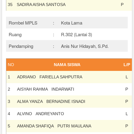
35
SADIRA AISHA SANTOSA
P
Rombel MPLS
:
Kota Lama
Ruang
:
R.302 (Lantai 3)
Pendamping
:
Anis Nur Hidayah, S.Pd.
NO
NAMA SISWA
L/P
1
ADRIANO FARIELLA SAHPUTRA
L
2
AISYAH RAHMA INDARWATI
P
3
ALMA YANZA BERNADINE ISNADI
P
4
ALVINO ANDREYANTO
L
5
AMANDA SHAFIQA PUTRI MAULANA
P