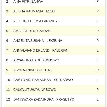
2
AINA FITRI SAHWA
P
3
ALISHA RAHMANIA IZZATI
P
4
ALLEGRO HERSA FARANDY
L
5
AMALIA PUTRI CAHYANI
P
6
ANGELITA SUSANA LEKRUNA
P
7
ANN’ALVIANO ERLAND FALERIAN
L
8
ARYAGUNA BAGUS WIBOWO
L
9
ASYIFA ANINDIYA PUTRI
P
10
CAHYO ADI RAMADHAN SUDJARWO
L
11
CALYA LITUHAYU WIBOWO
P
12
DANISWARA ZADA INDRA PRASETYO
L