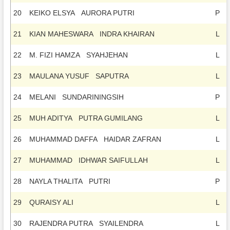
20
KEIKO ELSYA AURORA PUTRI
P
21
KIAN MAHESWARA INDRA KHAIRAN
L
22
M. FIZI HAMZA SYAHJEHAN
L
23
MAULANA YUSUF SAPUTRA
L
24
MELANI SUNDARININGSIH
P
25
MUH ADITYA PUTRA GUMILANG
L
26
MUHAMMAD DAFFA HAIDAR ZAFRAN
L
27
MUHAMMAD IDHWAR SAIFULLAH
L
28
NAYLA THALITA PUTRI
P
29
QURAISY ALI
L
30
RAJENDRA PUTRA SYAILENDRA
L