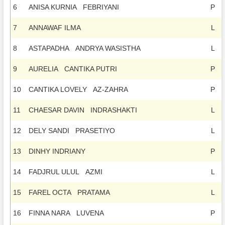
6
ANISA KURNIA FEBRIYANI
P
7
ANNAWAF ILMA
L
8
ASTAPADHA ANDRYA WASISTHA
L
9
AURELIA CANTIKA PUTRI
P
10
CANTIKA LOVELY AZ-ZAHRA
P
11
CHAESAR DAVIN INDRASHAKTI
L
12
DELY SANDI PRASETIYO
L
13
DINHY INDRIANY
P
14
FADJRUL ULUL AZMI
L
15
FAREL OCTA PRATAMA
L
16
FINNA NARA LUVENA
P