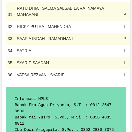
RATU DHIA SALMA SALSABILA RATNAMAYA
31
MAHARANI
P
32
RICKY PUTRA MAHENDRA
L
33
SAAFIA INDAH RAMADHANI
P
34
SATRIA
L
35
SYARIF SAADAN
L
36
VATSA REZVAN SYARIF
L
Informasi MPLS:

Bapak Eko Agus Priyanto, S.T. : 0812 2647 
9600

Bapak Mai Yusro, S.Pd., M.Si. : 0856 4035 
6811

Ibu Dewi Arigupita, S.Pd. : 0852 2880 7375