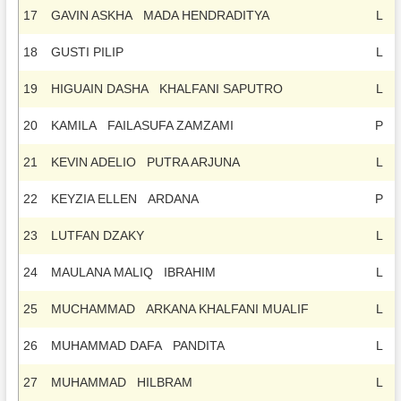
17
GAVIN ASKHA MADA HENDRADITYA
L
18
GUSTI PILIP
L
19
HIGUAIN DASHA KHALFANI SAPUTRO
L
20
KAMILA FAILASUFA ZAMZAMI
P
21
KEVIN ADELIO PUTRA ARJUNA
L
22
KEYZIA ELLEN ARDANA
P
23
LUTFAN DZAKY
L
24
MAULANA MALIQ IBRAHIM
L
25
MUCHAMMAD ARKANA KHALFANI MUALIF
L
26
MUHAMMAD DAFA PANDITA
L
27
MUHAMMAD HILBRAM
L