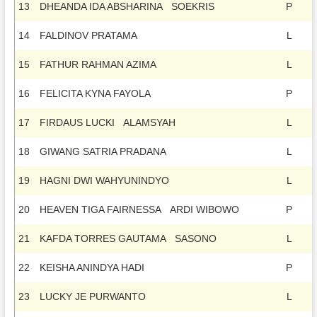
13
DHEANDA IDA ABSHARINA SOEKRIS
P
14
FALDINOV PRATAMA
L
15
FATHUR RAHMAN AZIMA
L
16
FELICITA KYNA FAYOLA
P
17
FIRDAUS LUCKI ALAMSYAH
L
18
GIWANG SATRIA PRADANA
L
19
HAGNI DWI WAHYUNINDYO
L
20
HEAVEN TIGA FAIRNESSA ARDI WIBOWO
P
21
KAFDA TORRES GAUTAMA SASONO
L
22
KEISHA ANINDYA HADI
P
23
LUCKY JE PURWANTO
L