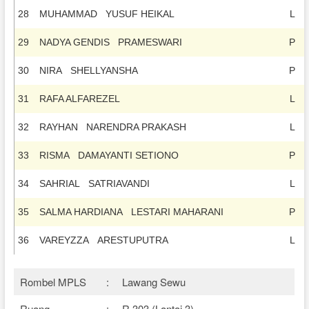
28
MUHAMMAD YUSUF HEIKAL
L
29
NADYA GENDIS PRAMESWARI
P
30
NIRA SHELLYANSHA
P
31
RAFA ALFAREZEL
L
32
RAYHAN NARENDRA PRAKASH
L
33
RISMA DAMAYANTI SETIONO
P
34
SAHRIAL SATRIAVANDI
L
35
SALMA HARDIANA LESTARI MAHARANI
P
36
VAREYZZA ARESTUPUTRA
L
Rombel MPLS
:
Lawang Sewu
Ruang
:
R.303 (Lantai 3)