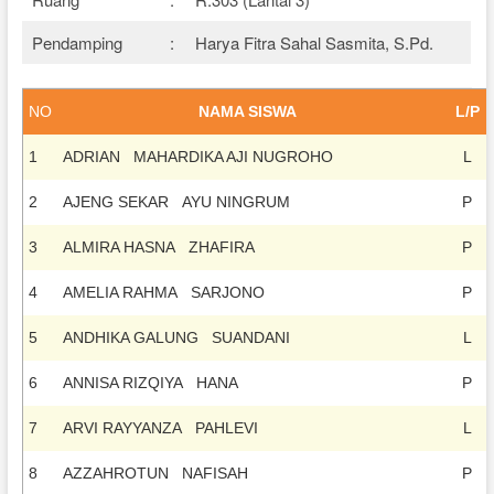
Pendamping
:
Harya Fitra Sahal Sasmita, S.Pd.
NO
NAMA SISWA
L/P
1
ADRIAN MAHARDIKA AJI NUGROHO
L
2
AJENG SEKAR AYU NINGRUM
P
3
ALMIRA HASNA ZHAFIRA
P
4
AMELIA RAHMA SARJONO
P
5
ANDHIKA GALUNG SUANDANI
L
6
ANNISA RIZQIYA HANA
P
7
ARVI RAYYANZA PAHLEVI
L
8
AZZAHROTUN NAFISAH
P