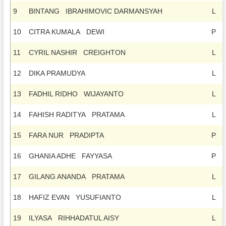
9
BINTANG IBRAHIMOVIC DARMANSYAH
L
10
CITRA KUMALA DEWI
P
11
CYRIL NASHIR CREIGHTON
L
12
DIKA PRAMUDYA
L
13
FADHIL RIDHO WIJAYANTO
L
14
FAHISH RADITYA PRATAMA
L
15
FARA NUR PRADIPTA
P
16
GHANIA ADHE FAYYASA
P
17
GILANG ANANDA PRATAMA
L
18
HAFIZ EVAN YUSUFIANTO
L
19
ILYASA RIHHADATUL AISY
L