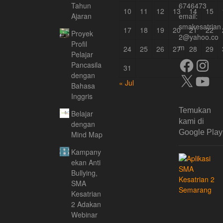
Tahun
6746473
10
11
12
13
14
15
Ajaran
email:
smakesatrian
17
18
19
20
21
22
Proyek
2@yahoo.co
Profil
m
24
25
26
27
28
29
Pelajar
Facebook
Instagra
Pancasila
31
dengan
X
YouTube
« Jul
Bahasa
Inggris
Temukan
Belajar
kami di
dengan
Google Play
Mind Map
Kampany
ekan Anti
Bullying,
SMA
Kesatrian
2 Adakan
Webinar