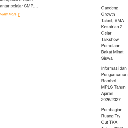
antar pelajar SMP.…
Gandeng
Growth
Try
View More
Out
Talent, SMA
TKA
Kesatrian 2
SMP
Gelar
dan
Talkshow
e-
Pemetaan
Sport
Competition
Bakat Minat
Siswa
Informasi dan
Pengumuman
Rombel
MPLS Tahun
Ajaran
2026/2027
Pembagian
Ruang Try
Out TKA