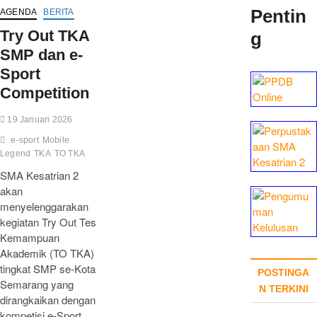
Pentin
AGENDA
BERITA
Try Out TKA
g
SMP dan e-
Sport
Competition
19 Januari 2026
e-sport
Mobile
Legend
TKA
TO TKA
SMA Kesatrian 2
akan
menyelenggarakan
kegiatan Try Out Tes
Kemampuan
Akademik (TO TKA)
tingkat SMP se-Kota
POSTINGA
Semarang yang
N TERKINI
dirangkaikan dengan
kompetisi e-Sport