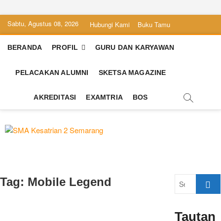
Skip
Sabtu, Agustus 08, 2026
Hubungi Kami
Buku Tamu
to
content
BERANDA
PROFIL
GURU DAN KARYAWAN
PELACAKAN ALUMNI
SKETSA MAGAZINE
AKREDITASI
EXAMTRIA
BOS
SMA Kesatrian
SEKOLAH BILINGUAL BERBASIS
MULTIPEL INTELLEGENSI
2 Semarang
Search
Tag:
Mobile Legend
…
Tautan