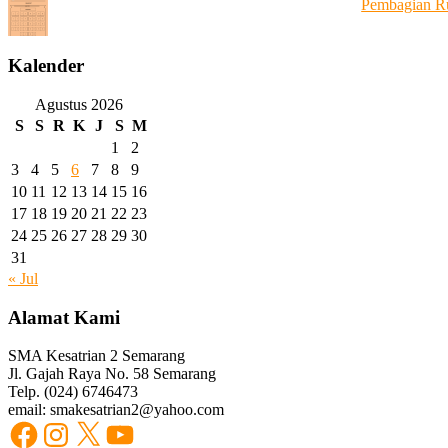
Pembagian R
Kalender
Agustus 2026
S
S
R
K
J
S
M
1
2
3
4
5
6
7
8
9
10
11
12
13
14
15
16
17
18
19
20
21
22
23
24
25
26
27
28
29
30
31
« Jul
Alamat Kami
SMA Kesatrian 2 Semarang
Jl. Gajah Raya No. 58 Semarang
Telp. (024) 6746473
email: smakesatrian2@yahoo.com
Facebook
Instagram
X
YouTube