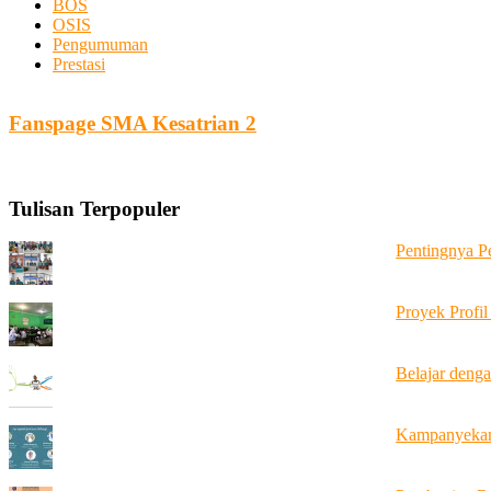
BOS
OSIS
Pengumuman
Prestasi
Fanspage SMA Kesatrian 2
Tulisan Terpopuler
Pentingnya P
Proyek Profil
Belajar deng
Kampanyekan 