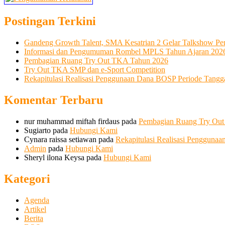
Postingan Terkini
Gandeng Growth Talent, SMA Kesatrian 2 Gelar Talkshow Pe
Informasi dan Pengumuman Rombel MPLS Tahun Ajaran 202
Pembagian Ruang Try Out TKA Tahun 2026
Try Out TKA SMP dan e-Sport Competition
Rekapitulasi Realisasi Penggunaan Dana BOSP Periode Tangga
Komentar Terbaru
nur muhammad miftah firdaus
pada
Pembagian Ruang Try Ou
Sugiarto
pada
Hubungi Kami
Cynara raissa setiawan
pada
Rekapitulasi Realisasi Pengguna
Admin
pada
Hubungi Kami
Sheryl ilona Keysa
pada
Hubungi Kami
Kategori
Agenda
Artikel
Berita