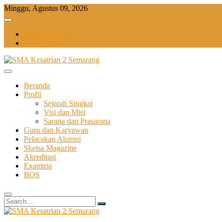
Skip
Minggu, Agustus 09, 2026
to
content
Hubungi Kami
Buku Tamu
Beranda
Profil
Sejarah Singkat
Visi dan Misi
Sarana dan Prasarana
Guru dan Karyawan
Pelacakan Alumni
Sketsa Magazine
Akreditasi
Examtria
BOS
Search
…
Sekolah Bilingual Berbasis Multipel Intellegensi