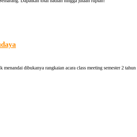
 Semarang. Dapatkan total hadiah hingga jutaan rupiah!
udaya
tuk menandai dibukanya rangkaian acara class meeting semester 2 tah