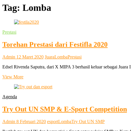
SMA Kesatrian 2 Semarang
Tag:
Lomba
Prestasi
Torehan Prestasi dari Festifla 2020
Admin
12 Maret 2020
Juara
Lomba
Prestasi
Edsel Rivenda Saputra, dari X MIPA 3 berhasil keluar sebagai Juara
Torehan
View More
Prestasi
dari
Festifla
Agenda
2020
Try Out UN SMP & E-Sport Competition
Admin
8 Februari 2020
esport
Lomba
Try Out UN SMP