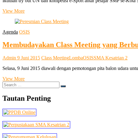
Ikutilah try out UN dan kompetisi e-Sport antar pelajar SMP se-Kota
Try
View More
Out
UN
SMP
Agenda
OSIS
&
E-
Membudayakan Class Meeting yang Berb
Sport
Competition
Admin
9 Juni 2015
Class Meeting
Lomba
OSIS
SMA Kesatrian 2
Selasa, 9 Juni 2015 diawali dengan pemotongan pita balon udara un
Membudayakan
View More
Search
Class
…
Meeting
yang
Tautan Penting
Berbudaya