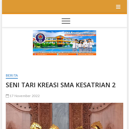
Skip
to
content
SMA
SEKOLAH
BILINGUAL
BERBASIS
Kesatr
MULTIPEL
INTELLEGENSI
2
Semar
BERITA
SENI TARI KREASI SMA KESATRIAN 2
17 November 2022