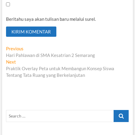
Beritahu saya akan tulisan baru melalui surel.
Navigasi
Previous
Previous
post:
Hari Pahlawan di SMA Kesatrian 2 Semarang
pos
Next
Next
post:
Praktik Overlay Peta untuk Membangun Konsep Siswa
Tentang Tata Ruang yang Berkelanjutan
Search
…