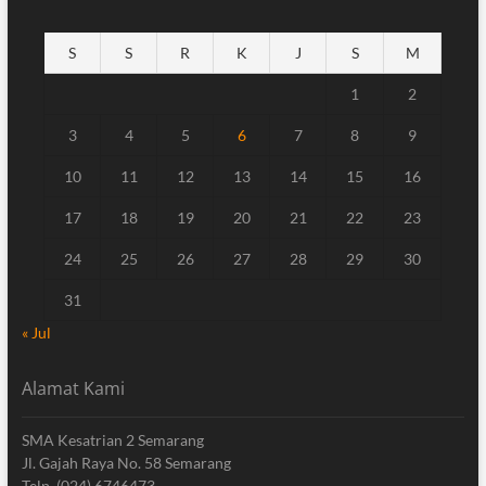
S
S
R
K
J
S
M
1
2
3
4
5
6
7
8
9
10
11
12
13
14
15
16
17
18
19
20
21
22
23
24
25
26
27
28
29
30
31
« Jul
Alamat Kami
SMA Kesatrian 2 Semarang
Jl. Gajah Raya No. 58 Semarang
Telp. (024) 6746473