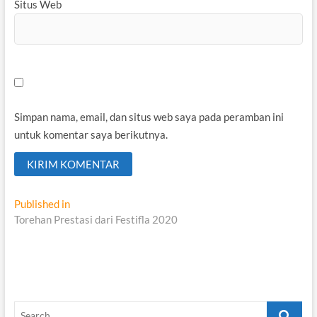
Situs Web
Simpan nama, email, dan situs web saya pada peramban ini
untuk komentar saya berikutnya.
Navigasi
Published in
Torehan Prestasi dari Festifla 2020
pos
Search