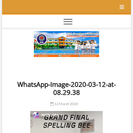
Skip
to
content
SMA
SEKOLAH
BILINGUAL
BERBASIS
Kesatr
MULTIPEL
INTELLEGENSI
2
Semar
WhatsApp-Image-2020-03-12-at-
08.29.38
12 Maret 2020