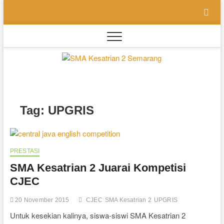
Skip
to
content
SMA
SEKOLAH
BILINGUAL
BERBASIS
Kesatri
MULTIPEL
INTELLEGENSI
2
Tag:
UPGRIS
Semara
PRESTASI
SMA Kesatrian 2 Juarai Kompetisi
CJEC
20 November 2015
CJEC
SMA Kesatrian 2
UPGRIS
Untuk kesekian kalinya, siswa-siswi SMA Kesatrian 2