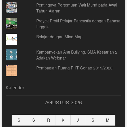
Pentingnya Pertemuan Wali Murid pada Awal
Tahun Ajaran
Proyek Profil Pelajar Pancasila dengan Bahasa
Inggris
Belajar dengan Mind Map
Kampanyekan Anti Bullying, SMA Kesatrian 2
Adakan Webinar
Pembagian Ruang PHT Genap 2019/2020
Kalender
AGUSTUS 2026
S
S
R
K
J
S
M