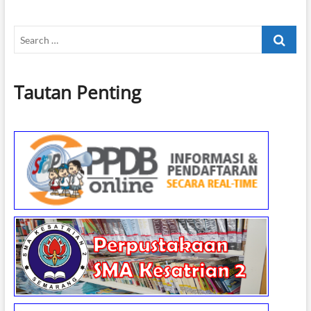
SMA
KESATRIAN
Search
2
SEMARANG
…
Tautan Penting