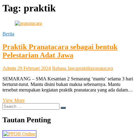
SMA Kesatrian 2 Semarang
Tag:
praktik
Berita
Praktik Pranatacara sebagai bentuk
Pelestarian Adat Jawa
Admin
29 Februari 2024
Bahasa Jawa
praktik
pranatacara
SEMARANG – SMA Kesatrian 2 Semarang ‘mantu’ selama 3 hari
berturut-turut. Mantu disini bukan makna sebenarnya. Mantu
tersebut merupakan kegiatan praktik pranatacara yang ada dalam…
Praktik
View More
Search
Pranatacara
…
sebagai
bentuk
Tautan Penting
Pelestarian
Adat
Jawa