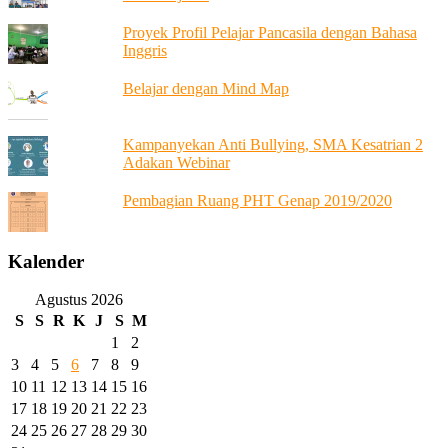
Proyek Profil Pelajar Pancasila dengan Bahasa
Inggris
Belajar dengan Mind Map
Kampanyekan Anti Bullying, SMA Kesatrian 2
Adakan Webinar
Pembagian Ruang PHT Genap 2019/2020
Kalender
Agustus 2026
S
S
R
K
J
S
M
1
2
3
4
5
6
7
8
9
10
11
12
13
14
15
16
17
18
19
20
21
22
23
24
25
26
27
28
29
30