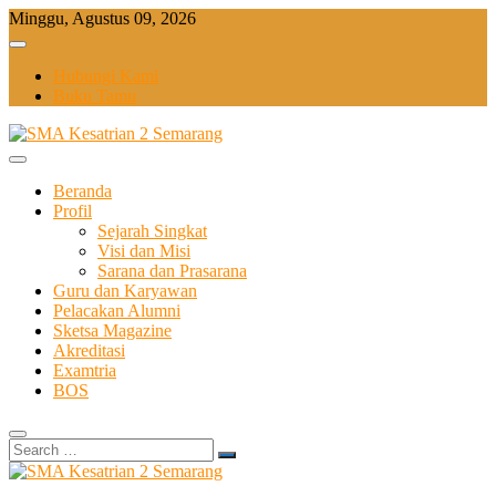
Skip
Minggu, Agustus 09, 2026
to
content
Hubungi Kami
Buku Tamu
Beranda
Profil
Sejarah Singkat
Visi dan Misi
Sarana dan Prasarana
Guru dan Karyawan
Pelacakan Alumni
Sketsa Magazine
Akreditasi
Examtria
BOS
Search
…
Sekolah Bilingual Berbasis Multipel Intellegensi