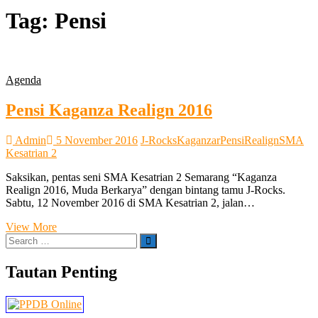
SMA Kesatrian 2 Semarang
Tag:
Pensi
Agenda
Pensi Kaganza Realign 2016
Admin
5 November 2016
J-Rocks
Kaganzar
Pensi
Realign
SMA
Kesatrian 2
Saksikan, pentas seni SMA Kesatrian 2 Semarang “Kaganza
Realign 2016, Muda Berkarya” dengan bintang tamu J-Rocks.
Sabtu, 12 November 2016 di SMA Kesatrian 2, jalan…
Pensi
View More
Search
Kaganza
…
Realign
2016
Tautan Penting