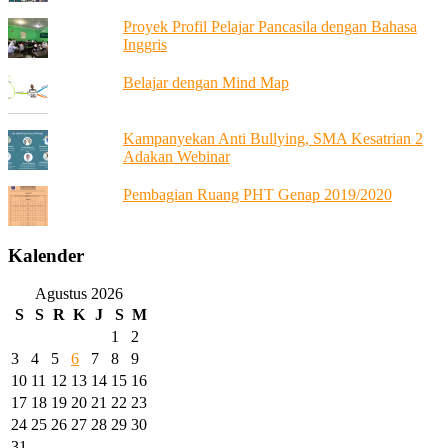
Proyek Profil Pelajar Pancasila dengan Bahasa
Inggris
Belajar dengan Mind Map
Kampanyekan Anti Bullying, SMA Kesatrian 2
Adakan Webinar
Pembagian Ruang PHT Genap 2019/2020
Kalender
Agustus 2026
S
S
R
K
J
S
M
1
2
3
4
5
6
7
8
9
10
11
12
13
14
15
16
17
18
19
20
21
22
23
24
25
26
27
28
29
30
31