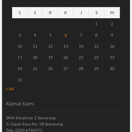
S
S
R
K
J
S
M
1
2
3
4
5
6
7
8
9
10
11
12
13
14
15
16
17
18
19
20
21
22
23
24
25
26
27
28
29
30
31
« Jul
Alamat Kami
SMA Kesatrian 2 Semarang
Jl. Gajah Raya No. 58 Semarang
Telp. (024) 6746473