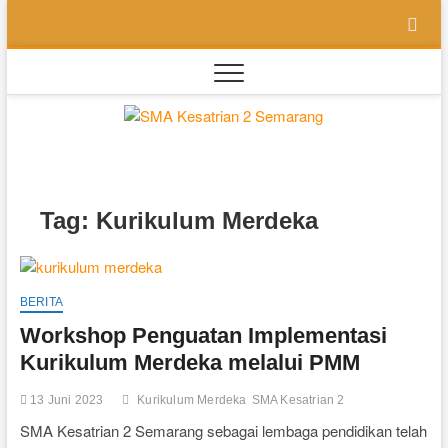
Skip
to
content
SMA
SEKOLAH
BILINGUAL
BERBASIS
Kesatri
MULTIPEL
INTELLEGENSI
2
Tag:
Kurikulum Merdeka
Semara
BERITA
Workshop Penguatan Implementasi
Kurikulum Merdeka melalui PMM
13 Juni 2023
Kurikulum Merdeka
SMA Kesatrian 2
SMA Kesatrian 2 Semarang sebagai lembaga pendidikan telah