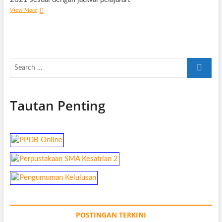
Libur
View More
Hari
Raya
Idul
Fitri
1442
Search
H
…
Tautan Penting
POSTINGAN TERKINI