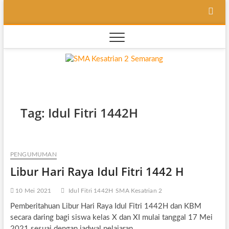
Skip
to
content
SMA
SEKOLAH
BILINGUAL
BERBASIS
Kesatri
MULTIPEL
INTELLEGENSI
2
Tag:
Idul Fitri 1442H
Semara
PENGUMUMAN
Libur Hari Raya Idul Fitri 1442 H
10 Mei 2021
Idul Fitri 1442H
SMA Kesatrian 2
Pemberitahuan Libur Hari Raya Idul Fitri 1442H dan KBM
secara daring bagi siswa kelas X dan XI mulai tanggal 17 Mei
2021 sesuai dengan jadwal pelajaran.