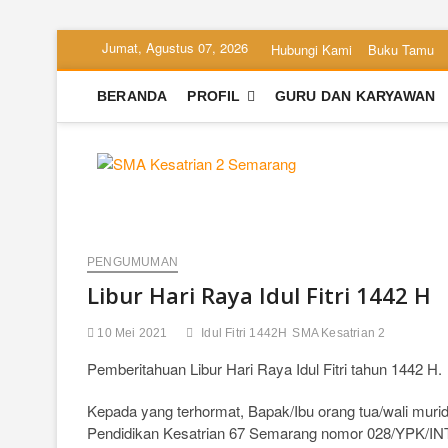
Skip
Jumat, Agustus 07, 2026
Hubungi Kami
Buku Tamu
to
content
BERANDA
PROFIL
GURU DAN KARYAWAN
SMA Kesa
SEKOLAH BILINGUAL BER
PENGUMUMAN
Libur Hari Raya Idul Fitri 1442 H
10 Mei 2021
Idul Fitri 1442H
SMA Kesatrian 2
Pemberitahuan Libur Hari Raya Idul Fitri tahun 1442 H.
Kepada yang terhormat, Bapak/Ibu orang tua/wali muri
Pendidikan Kesatrian 67 Semarang nomor 028/YPK/INT