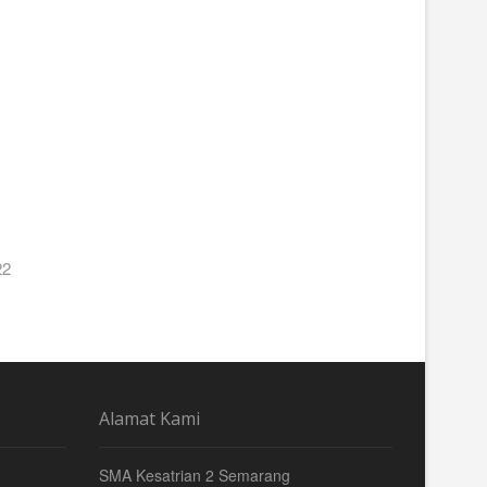
22
Alamat Kami
SMA Kesatrian 2 Semarang