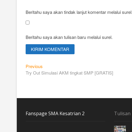
Beritahu saya akan tindak lanjut komentar melalui surel
Beritahu saya akan tulisan baru melalui surel.
Navigasi
Previous
Previous
post:
Try Out Simulasi AKM tingkat SMP [GRATIS]
pos
Fanspage SMA Kesatrian 2
Tulisan