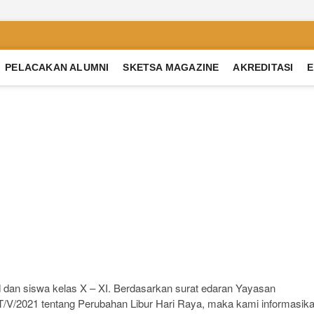
PELACAKAN ALUMNI
SKETSA MAGAZINE
AKREDITASI
E
trian 2 Semarang
BASIS MULTIPEL INTELLEGENSI
d dan siswa kelas X – XI. Berdasarkan surat edaran Yayasan
/V/2021 tentang Perubahan Libur Hari Raya, maka kami informasik