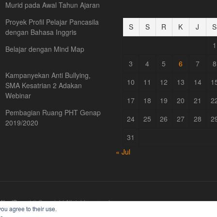
Murid pada Awal Tahun Ajaran
Proyek Profil Pelajar Pancasila
S
S
R
K
J
S
dengan Bahasa Inggris
1
Belajar dengan Mind Map
3
4
5
6
7
8
Kampanyekan Anti Bullying,
10
11
12
13
14
1
SMA Kesatrian 2 Adakan
Webinar
17
18
19
20
21
2
Pembagian Ruang PHT Genap
24
25
26
27
28
2
2019/2020
31
« Jul
WordPress
| © Copyright All right reserved
you agree to their use.