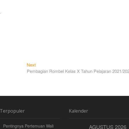
.
Next
Next
post:
Pembagian Rombel Kelas X Tahun Pelajaran 2021/20
 Terpopuler
Kalender
Pentingnya Pertemuan Wali
AGUSTUS 2026