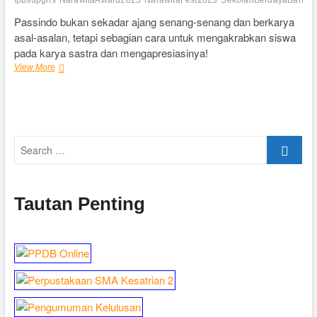
fpbsupgris
NarawitaAward2023
NarawitaFest2023
SekolahBerdayaBahasa
Passindo bukan sekadar ajang senang-senang dan berkarya
asal-asalan, tetapi sebagian cara untuk mengakrabkan siswa
pada karya sastra dan mengapresiasinya!
Parade
View More
Seni
Sastra
Indonesia
(PASSINDO)
Search
…
Tautan Penting