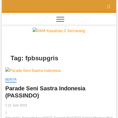
Skip
to
content
SMA
SEKOLAH
BILINGUAL
BERBASIS
Kesatri
MULTIPEL
INTELLEGENSI
2
Tag:
fpbsupgris
Semara
BERITA
Parade Seni Sastra Indonesia
(PASSINDO)
21 Juni 2023