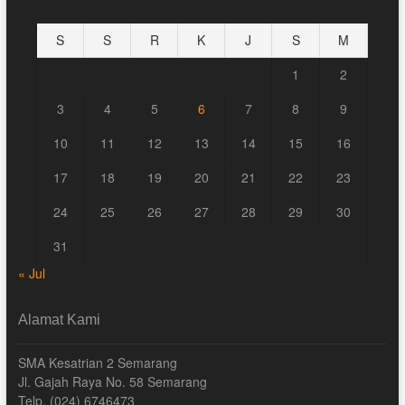
S
S
R
K
J
S
M
1
2
3
4
5
6
7
8
9
10
11
12
13
14
15
16
17
18
19
20
21
22
23
24
25
26
27
28
29
30
31
« Jul
Alamat Kami
SMA Kesatrian 2 Semarang
Jl. Gajah Raya No. 58 Semarang
Telp. (024) 6746473