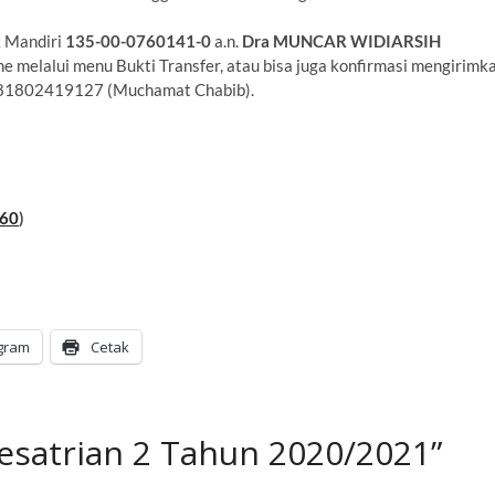
k Mandiri
135-00-0760141-0
a.n.
Dra MUNCAR WIDIARSIH
e melalui menu Bukti Transfer, atau bisa juga konfirmasi mengirimk
 081802419127 (Muchamat Chabib).
60
)
gram
Cetak
esatrian 2 Tahun 2020/2021”