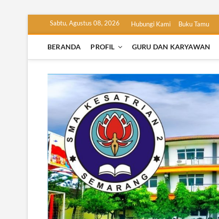
Skip
Sabtu, Agustus 08, 2026
Hubungi Kami
Buku Tamu
to
content
BERANDA
PROFIL
GURU DAN KARYAWAN