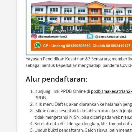
Yayasan Pendidikan Kesatrian 67 Semarang memberika
sebagai bentuk kepedulian menghadapi pandemi Covid
Alur pendaftaran:
Kunjungi link PPDB Online di
ppdb.smakesatrian2-
PPDB.
Klik menu Daftar, akan diarahkan ke halaman pengi
Isikan nama sesuai akta kelahiran atau ijazah je
tidak mengetahui NISN, bisa dicari pada web
nisn.
Setelah data diisi dengan lengkap, klik tombol daf
Unduh bukti pendaftaran. Calon siswa login meng