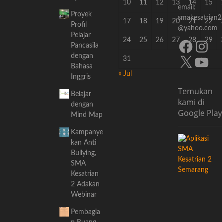
10
11
12
13
14
15
email:
Proyek
smakesatrian2
17
18
19
20
21
22
Profil
@yahoo.com
Pelajar
24
25
26
27
28
29
Facebook
Instagra
Pancasila
dengan
X
YouTube
31
Bahasa
« Jul
Inggris
Temukan
Belajar
kami di
dengan
Google Play
Mind Map
Kampanye
kan Anti
Bullying,
SMA
Kesatrian
2 Adakan
Webinar
Pembagia