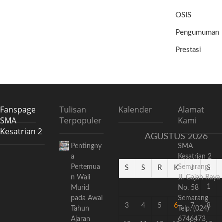
OSIS
Pengumuman
Prestasi
Fanspage
Tulisan
Kalender
Alamat
SMA
Terpopuler
Kami
Kesatrian 2
AGUSTUS 2026
Pentingny
SMA
a
Kesatrian 2
Pertemua
Semarang
S
S
R
K
J
S
n Wali
Jl. Gajah Raya
1
Murid
No. 58
pada Awal
Semarang
3
4
5
6
7
8
Tahun
Telp. (024)
Ajaran
6746473