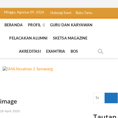
Skip
Minggu, Agustus 09, 2026
Hubungi Kami
Buku Tamu
to
content
BERANDA
PROFIL
GURU DAN KARYAWAN
PELACAKAN ALUMNI
SKETSA MAGAZINE
AKREDITASI
EXAMTRIA
BOS
SMA Kesatrian
SEKOLAH BILINGUAL BERBASIS
MULTIPEL INTELLEGENSI
2 Semarang
Search
image
…
28 April 2020
Tautan