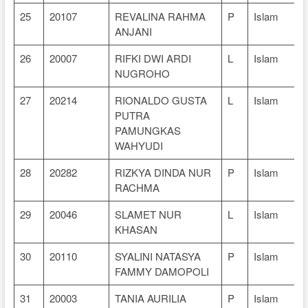
25
20107
REVALINA RAHMA
P
Islam
ANJANI
26
20007
RIFKI DWI ARDI
L
Islam
NUGROHO
27
20214
RIONALDO GUSTA
L
Islam
PUTRA
PAMUNGKAS
WAHYUDI
28
20282
RIZKYA DINDA NUR
P
Islam
RACHMA
29
20046
SLAMET NUR
L
Islam
KHASAN
30
20110
SYALINI NATASYA
P
Islam
FAMMY DAMOPOLI
31
20003
TANIA AURILIA
P
Islam