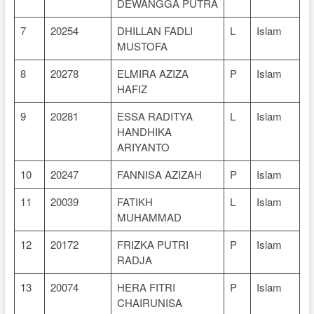
DEWANGGA PUTRA
7
20254
DHILLAN FADLI
L
Islam
MUSTOFA
8
20278
ELMIRA AZIZA
P
Islam
HAFIZ
9
20281
ESSA RADITYA
L
Islam
HANDHIKA
ARIYANTO
10
20247
FANNISA AZIZAH
P
Islam
11
20039
FATIKH
L
Islam
MUHAMMAD
12
20172
FRIZKA PUTRI
P
Islam
RADJA
13
20074
HERA FITRI
P
Islam
CHAIRUNISA