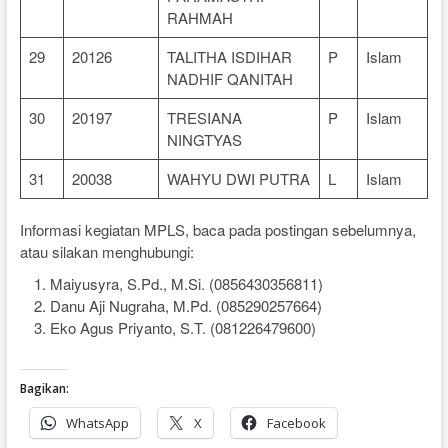
RAHMAH
29
20126
TALITHA ISDIHAR
P
Islam
NADHIF QANITAH
30
20197
TRESIANA
P
Islam
NINGTYAS
31
20038
WAHYU DWI PUTRA
L
Islam
Informasi kegiatan MPLS, baca pada postingan sebelumnya,
atau silakan menghubungi:
Maiyusyra, S.Pd., M.Si. (0856430356811)
Danu Aji Nugraha, M.Pd. (085290257664)
Eko Agus Priyanto, S.T. (081226479600)
Bagikan:
WhatsApp
X
Facebook