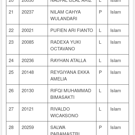
21
20237
NILAM CAHYA
P
Islam
WULANDARI
22
20021
PUFIEN ARI FIANTO
L
Islam
23
20085
RADEXA YUKI
L
Islam
OCTAVANO
24
20236
RAYHAN ATALLA
L
Islam
25
20148
REYGIYANA EKKA
P
Islam
AMELIA
26
20130
RIFQI MUHAMMAD
L
Islam
BIMASAKTI
27
20121
RIVALDO
L
Islam
WICAKSONO
28
20259
SALWA
P
Islam
PARAMASTRI