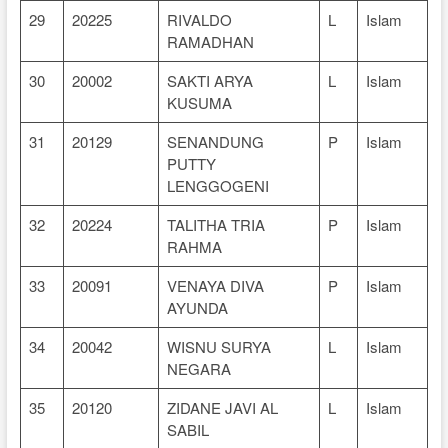
29
20225
RIVALDO
L
Islam
RAMADHAN
30
20002
SAKTI ARYA
L
Islam
KUSUMA
31
20129
SENANDUNG
P
Islam
PUTTY
LENGGOGENI
32
20224
TALITHA TRIA
P
Islam
RAHMA
33
20091
VENAYA DIVA
P
Islam
AYUNDA
34
20042
WISNU SURYA
L
Islam
NEGARA
35
20120
ZIDANE JAVI AL
L
Islam
SABIL