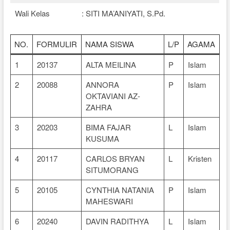
Wali Kelas
: SITI MA’ANIYATI, S.Pd.
NO.
FORMULIR
NAMA SISWA
L/P
AGAMA
1
20137
ALTA MEILINA
P
Islam
2
20088
ANNORA
P
Islam
OKTAVIANI AZ-
ZAHRA
3
20203
BIMA FAJAR
L
Islam
KUSUMA
4
20117
CARLOS BRYAN
L
Kristen
SITUMORANG
5
20105
CYNTHIA NATANIA
P
Islam
MAHESWARI
6
20240
DAVIN RADITHYA
L
Islam