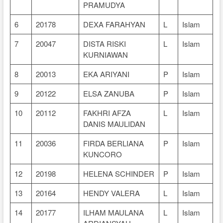
PRAMUDYA
6
20178
DEXA FARAHYAN
L
Islam
7
20047
DISTA RISKI
L
Islam
KURNIAWAN
8
20013
EKA ARIYANI
P
Islam
9
20122
ELSA ZANUBA
P
Islam
10
20112
FAKHRI AFZA
L
Islam
DANIS MAULIDAN
11
20036
FIRDA BERLIANA
P
Islam
KUNCORO
12
20198
HELENA SCHINDER
P
Islam
13
20164
HENDY VALERA
L
Islam
14
20177
ILHAM MAULANA
L
Islam