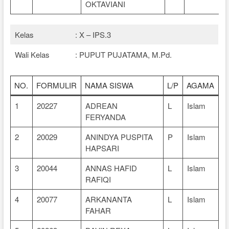
OKTAVIANI
Kelas
: X – IPS.3
Wali Kelas
: PUPUT PUJATAMA, M.Pd.
NO.
FORMULIR
NAMA SISWA
L/P
AGAMA
1
20227
ADREAN
L
Islam
FERYANDA
2
20029
ANINDYA PUSPITA
P
Islam
HAPSARI
3
20044
ANNAS HAFID
L
Islam
RAFIQI
4
20077
ARKANANTA
L
Islam
FAHAR