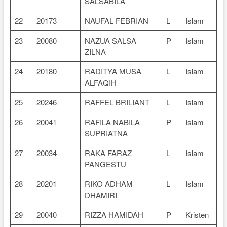
SALSABILA
22
20173
NAUFAL FEBRIAN
L
Islam
23
20080
NAZUA SALSA
P
Islam
ZILNA
24
20180
RADITYA MUSA
L
Islam
ALFAQIH
25
20246
RAFFEL BRILIANT
L
Islam
26
20041
RAFILA NABILA
P
Islam
SUPRIATNA
27
20034
RAKA FARAZ
L
Islam
PANGESTU
28
20201
RIKO ADHAM
L
Islam
DHAMIRI
29
20040
RIZZA HAMIDAH
P
Kristen