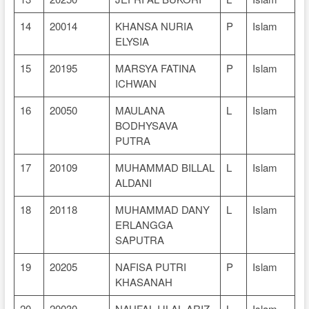
14
20014
KHANSA NURIA
P
Islam
ELYSIA
15
20195
MARSYA FATINA
P
Islam
ICHWAN
16
20050
MAULANA
L
Islam
BODHYSAVA
PUTRA
17
20109
MUHAMMAD BILLAL
L
Islam
ALDANI
18
20118
MUHAMMAD DANY
L
Islam
ERLANGGA
SAPUTRA
19
20205
NAFISA PUTRI
P
Islam
KHASANAH
20
20030
NAUFAL IJLAL ARIZ
L
Islam