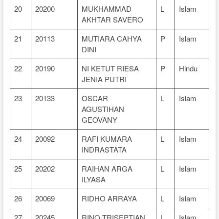
20
20200
MUKHAMMAD
L
Islam
AKHTAR SAVERO
21
20113
MUTIARA CAHYA
P
Islam
DINI
22
20190
NI KETUT RIESA
P
Hindu
JENIA PUTRI
23
20133
OSCAR
L
Islam
AGUSTIHAN
GEOVANY
24
20092
RAFI KUMARA
L
Islam
INDRASTATA
25
20202
RAIHAN ARGA
L
Islam
ILYASA
26
20069
RIDHO ARRAYA
L
Islam
27
20245
RINO TRISEPTIAN
L
Islam