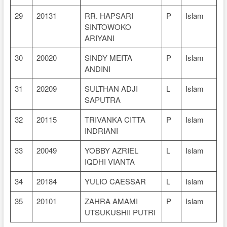
29
20131
RR. HAPSARI
P
Islam
SINTOWOKO
ARIYANI
30
20020
SINDY MEITA
P
Islam
ANDINI
31
20209
SULTHAN ADJI
L
Islam
SAPUTRA
32
20115
TRIVANKA CITTA
P
Islam
INDRIANI
33
20049
YOBBY AZRIEL
L
Islam
IQDHI VIANTA
34
20184
YULIO CAESSAR
L
Islam
35
20101
ZAHRA AMAMI
P
Islam
UTSUKUSHII PUTRI