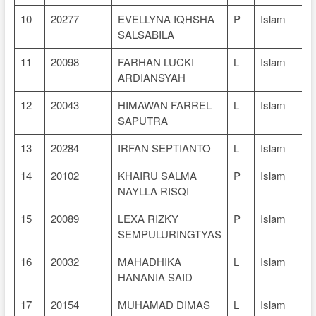
10
20277
EVELLYNA IQHSHA
P
Islam
SALSABILA
11
20098
FARHAN LUCKI
L
Islam
ARDIANSYAH
12
20043
HIMAWAN FARREL
L
Islam
SAPUTRA
13
20284
IRFAN SEPTIANTO
L
Islam
14
20102
KHAIRU SALMA
P
Islam
NAYLLA RISQI
15
20089
LEXA RIZKY
P
Islam
SEMPULURINGTYAS
16
20032
MAHADHIKA
L
Islam
HANANIA SAID
17
20154
MUHAMAD DIMAS
L
Islam