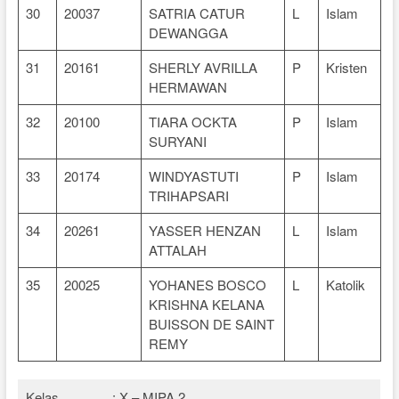
30
20037
SATRIA CATUR
L
Islam
DEWANGGA
31
20161
SHERLY AVRILLA
P
Kristen
HERMAWAN
32
20100
TIARA OCKTA
P
Islam
SURYANI
33
20174
WINDYASTUTI
P
Islam
TRIHAPSARI
34
20261
YASSER HENZAN
L
Islam
ATTALAH
35
20025
YOHANES BOSCO
L
Katolik
KRISHNA KELANA
BUISSON DE SAINT
REMY
Kelas
: X – MIPA.2