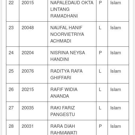
22
20015
NAPALEDAUD OKTA
P
Islam
LINTANG
RAMADHANI
23
20048
NAUFAL HANIF
L
Islam
NOORVIETRIYA
ACHMADI
24
20204
NISRINA NEYSA
P
Islam
HANDINI
25
20076
RADITYA RAFA
L
Islam
GHIFFARI
26
20215
RAFIF WIDIA
L
Islam
ANANDA
27
20035
RAKI FARIZ
L
Islam
PANGESTU
28
20031
RARA DIAH
P
Islam
RAHMAWATI