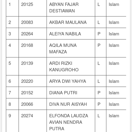
1
20125
ABYAN FAJAR
L
Islam
DESTIAWAN
2
20083
AKBAR MAULANA
L
Islam
3
20264
ALEIYA NABILA
P
Islam
4
20168
AQILA MUNA
P
Islam
MAFAZA
5
20139
ARDI RIZKI
L
Islam
KANUGROHO
6
20220
ARYA DWI YAHYA
L
Islam
7
20152
DIANA PUTRI
P
Islam
8
20066
DIVA NUR AISYAH
P
Islam
9
20274
ELFONDA LAUDZA
L
Islam
AVIAN NENDRA
PUTRA