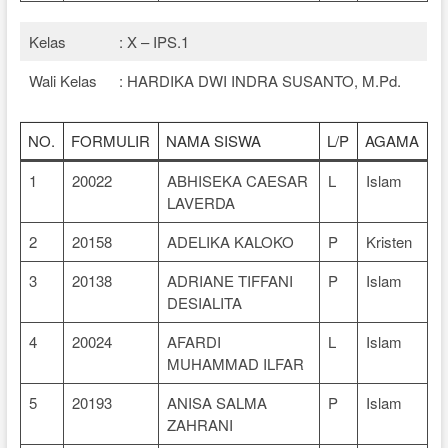
Kelas
: X – IPS.1
Wali Kelas
: HARDIKA DWI INDRA SUSANTO, M.Pd.
NO.
FORMULIR
NAMA SISWA
L/P
AGAMA
1
20022
ABHISEKA CAESAR
L
Islam
LAVERDA
2
20158
ADELIKA KALOKO
P
Kristen
3
20138
ADRIANE TIFFANI
P
Islam
DESIALITA
4
20024
AFARDI
L
Islam
MUHAMMAD ILFAR
5
20193
ANISA SALMA
P
Islam
ZAHRANI