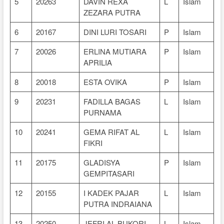
5
20263
DAVIN REXA
L
Islam
ZEZARA PUTRA
6
20167
DINI LURI TOSARI
P
Islam
7
20026
ERLINA MUTIARA
P
Islam
APRILIA
8
20018
ESTA OVIKA
P
Islam
9
20231
FADILLA BAGAS
L
Islam
PURNAMA
10
20241
GEMA RIFAT AL
L
Islam
FIKRI
11
20175
GLADISYA
P
Islam
GEMPITASARI
12
20155
I KADEK PAJAR
L
Islam
PUTRA INDRAIANA
13
20250
JEFRI AL BUKORI
L
Islam