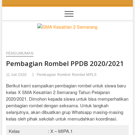
Skip
to
content
SMA
SEKOLAH
BILINGUAL
BERBASIS
Kesatri
MULTIPEL
INTELLEGENSI
PENGUMUMAN
2
Pembagian Rombel PPDB 2020/2021
Semara
11 Juli 2020
Pembagian Rombel
Rombel MPLS
Berikut kami sampaikan pembagian rombel untuk siswa baru
kelas X SMA Kesatrian 2 Semarang Tahun Pelajaran
2020/2021. Dimohon kepada siswa untuk bisa memperhatikan
pembagian rombel dengan seksama. Untuk langkah
selanjutnya, akan dibuatkan grup Whatsapp masing-masing
kelas oleh pihak sekolah untuk memudahkan koordinasi.
Kelas
: X – MIPA.1