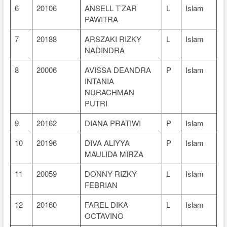
6
20106
ANSELL T’ZAR
L
Islam
PAWITRA
7
20188
ARSZAKI RIZKY
L
Islam
NADINDRA
8
20006
AVISSA DEANDRA
P
Islam
INTANIA
NURACHMAN
PUTRI
9
20162
DIANA PRATIWI
P
Islam
10
20196
DIVA ALIYYA
P
Islam
MAULIDA MIRZA
11
20059
DONNY RIZKY
L
Islam
FEBRIAN
12
20160
FAREL DIKA
L
Islam
OCTAVINO