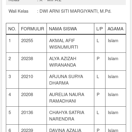
Wali Kelas
: DWI ARNI SITI MARGIYANTI, M.Pd.
NO.
FORMULIR
NAMA SISWA
L/P
AGAMA
1
20255
AKMAL AFIF
L
Islam
WISNUMURTI
2
20238
ALYA AZIZAH
P
Islam
WIRANANDA
3
20210
ARJUNA SURYA
L
Islam
DHARMA
4
20208
AURELIA NAURA
P
Islam
RAMADHANI
5
20136
CHAHYA SATRIA
L
Islam
NARENDRA
6
20239
DAVINA AZALIA
P
Islam