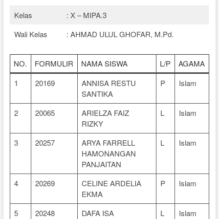
Kelas
: X – MIPA.3
Wali Kelas
: AHMAD ULUL GHOFAR, M.Pd.
NO.
FORMULIR
NAMA SISWA
L/P
AGAMA
1
20169
ANNISA RESTU
P
Islam
SANTIKA
2
20065
ARIELZA FAIZ
L
Islam
RIZKY
3
20257
ARYA FARRELL
L
Islam
HAMONANGAN
PANJAITAN
4
20269
CELINE ARDELIA
P
Islam
EKMA
5
20248
DAFA ISA
L
Islam