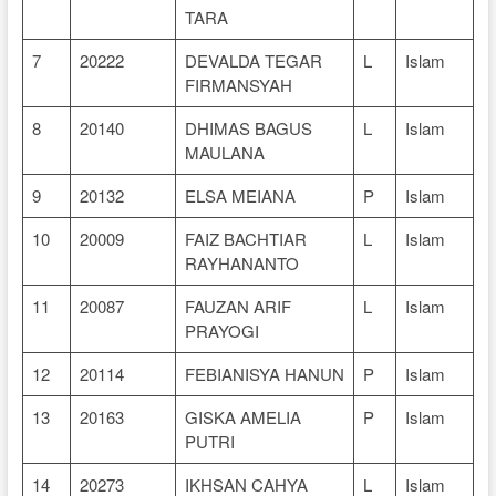
TARA
7
20222
DEVALDA TEGAR
L
Islam
FIRMANSYAH
8
20140
DHIMAS BAGUS
L
Islam
MAULANA
9
20132
ELSA MEIANA
P
Islam
10
20009
FAIZ BACHTIAR
L
Islam
RAYHANANTO
11
20087
FAUZAN ARIF
L
Islam
PRAYOGI
12
20114
FEBIANISYA HANUN
P
Islam
13
20163
GISKA AMELIA
P
Islam
PUTRI
14
20273
IKHSAN CAHYA
L
Islam