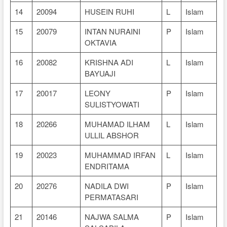
14
20094
HUSEIN RUHI
L
Islam
15
20079
INTAN NURAINI
P
Islam
OKTAVIA
16
20082
KRISHNA ADI
L
Islam
BAYUAJI
17
20017
LEONY
P
Islam
SULISTYOWATI
18
20266
MUHAMAD ILHAM
L
Islam
ULLIL ABSHOR
19
20023
MUHAMMAD IRFAN
L
Islam
ENDRITAMA
20
20276
NADILA DWI
P
Islam
PERMATASARI
21
20146
NAJWA SALMA
P
Islam