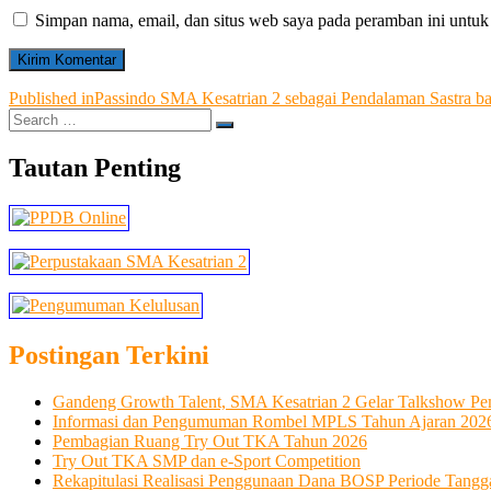
Simpan nama, email, dan situs web saya pada peramban ini untuk
Navigasi
Published in
Passindo SMA Kesatrian 2 sebagai Pendalaman Sastra bag
Search
pos
…
Tautan Penting
Postingan Terkini
Gandeng Growth Talent, SMA Kesatrian 2 Gelar Talkshow Pe
Informasi dan Pengumuman Rombel MPLS Tahun Ajaran 202
Pembagian Ruang Try Out TKA Tahun 2026
Try Out TKA SMP dan e-Sport Competition
Rekapitulasi Realisasi Penggunaan Dana BOSP Periode Tangga