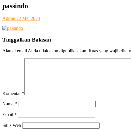
SMA Kesatrian 2 Semarang
passindo
Admin
22 Mei 2024
Tinggalkan Balasan
Alamat email Anda tidak akan dipublikasikan.
Ruas yang wajib ditan
Komentar
*
Nama
*
Email
*
Situs Web