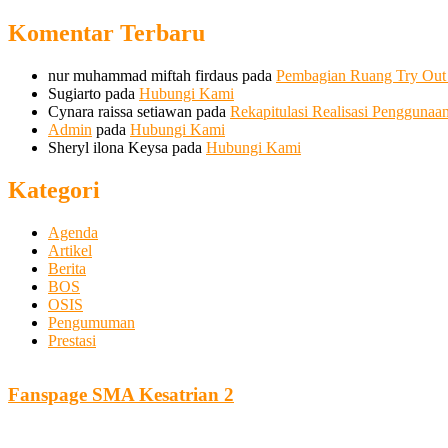
Komentar Terbaru
nur muhammad miftah firdaus
pada
Pembagian Ruang Try Ou
Sugiarto
pada
Hubungi Kami
Cynara raissa setiawan
pada
Rekapitulasi Realisasi Pengguna
Admin
pada
Hubungi Kami
Sheryl ilona Keysa
pada
Hubungi Kami
Kategori
Agenda
Artikel
Berita
BOS
OSIS
Pengumuman
Prestasi
Fanspage SMA Kesatrian 2