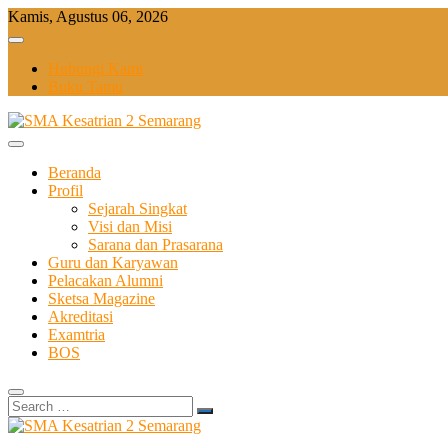
Skip
Kamis, Agustus 06, 2026
to
content
Hubungi Kami
Buku Tamu
Beranda
Profil
Sejarah Singkat
Visi dan Misi
Sarana dan Prasarana
Guru dan Karyawan
Pelacakan Alumni
Sketsa Magazine
Akreditasi
Examtria
BOS
Search
…
Sekolah Bilingual Berbasis Multipel Intellegensi