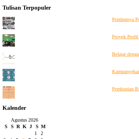
Tulisan Terpopuler
Pentingnya P
Proyek Profil
Belajar deng
Kampanyekan 
Pembagian R
Kalender
Agustus 2026
S
S
R
K
J
S
M
1
2