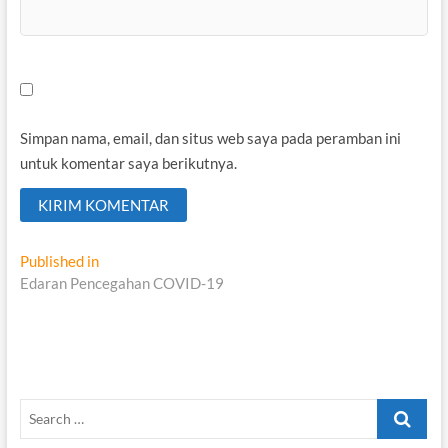
Simpan nama, email, dan situs web saya pada peramban ini
untuk komentar saya berikutnya.
Navigasi
Published in
Edaran Pencegahan COVID-19
pos
Search
…