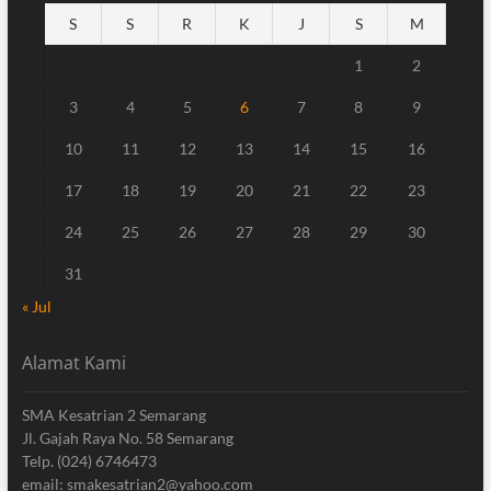
S
S
R
K
J
S
M
1
2
3
4
5
6
7
8
9
10
11
12
13
14
15
16
17
18
19
20
21
22
23
24
25
26
27
28
29
30
31
« Jul
Alamat Kami
SMA Kesatrian 2 Semarang
Jl. Gajah Raya No. 58 Semarang
Telp. (024) 6746473
email: smakesatrian2@yahoo.com