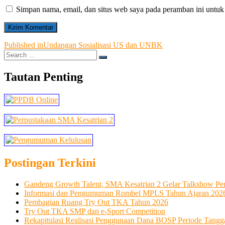
Simpan nama, email, dan situs web saya pada peramban ini untuk
Navigasi
Published in
Undangan Sosialisasi US dan UNBK
Search
pos
…
Tautan Penting
Postingan Terkini
Gandeng Growth Talent, SMA Kesatrian 2 Gelar Talkshow Pe
Informasi dan Pengumuman Rombel MPLS Tahun Ajaran 202
Pembagian Ruang Try Out TKA Tahun 2026
Try Out TKA SMP dan e-Sport Competition
Rekapitulasi Realisasi Penggunaan Dana BOSP Periode Tangga