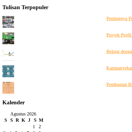
Tulisan Terpopuler
Pentingnya P
Proyek Profil
Belajar deng
Kampanyekan 
Pembagian R
Kalender
Agustus 2026
S
S
R
K
J
S
M
1
2