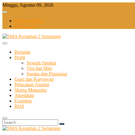
Skip
Minggu, Agustus 09, 2026
to
content
Hubungi Kami
Buku Tamu
Beranda
Profil
Sejarah Singkat
Visi dan Misi
Sarana dan Prasarana
Guru dan Karyawan
Pelacakan Alumni
Sketsa Magazine
Akreditasi
Examtria
BOS
Search
…
Sekolah Bilingual Berbasis Multipel Intellegensi