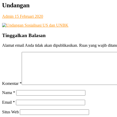
SMA Kesatrian 2 Semarang
Undangan
Admin
15 Februari 2020
Tinggalkan Balasan
Alamat email Anda tidak akan dipublikasikan.
Ruas yang wajib ditan
Komentar
*
Nama
*
Email
*
Situs Web