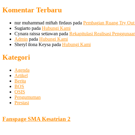
Komentar Terbaru
nur muhammad miftah firdaus
pada
Pembagian Ruang Try Ou
Sugiarto
pada
Hubungi Kami
Cynara raissa setiawan
pada
Rekapitulasi Realisasi Pengguna
Admin
pada
Hubungi Kami
Sheryl ilona Keysa
pada
Hubungi Kami
Kategori
Agenda
Artikel
Berita
BOS
OSIS
Pengumuman
Prestasi
Fanspage SMA Kesatrian 2