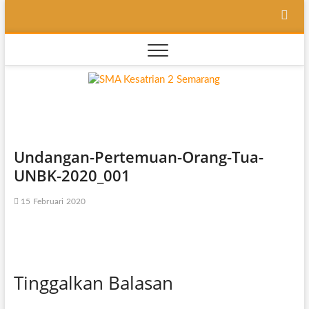
Skip
to
content
SMA
SEKOLAH
BILINGUAL
BERBASIS
Kesatri
MULTIPEL
INTELLEGENSI
2
Undangan-Pertemuan-Orang-Tua-
UNBK-2020_001
Semara
15 Februari 2020
Tinggalkan Balasan