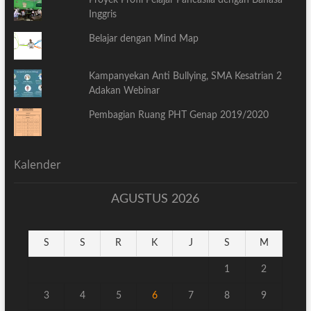
Inggris
Belajar dengan Mind Map
Kampanyekan Anti Bullying, SMA Kesatrian 2
Adakan Webinar
Pembagian Ruang PHT Genap 2019/2020
Kalender
AGUSTUS 2026
S
S
R
K
J
S
M
1
2
3
4
5
6
7
8
9