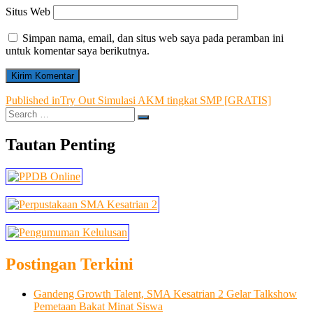
Situs Web
Simpan nama, email, dan situs web saya pada peramban ini
untuk komentar saya berikutnya.
Navigasi
Published in
Try Out Simulasi AKM tingkat SMP [GRATIS]
Search
pos
…
Tautan Penting
Postingan Terkini
Gandeng Growth Talent, SMA Kesatrian 2 Gelar Talkshow
Pemetaan Bakat Minat Siswa