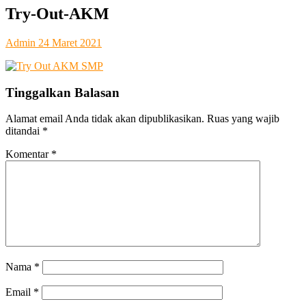
SMA Kesatrian 2 Semarang
Try-Out-AKM
Admin
24 Maret 2021
Tinggalkan Balasan
Alamat email Anda tidak akan dipublikasikan.
Ruas yang wajib
ditandai
*
Komentar
*
Nama
*
Email
*