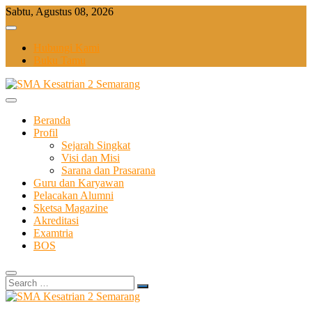
Skip
Sabtu, Agustus 08, 2026
to
content
Hubungi Kami
Buku Tamu
Beranda
Profil
Sejarah Singkat
Visi dan Misi
Sarana dan Prasarana
Guru dan Karyawan
Pelacakan Alumni
Sketsa Magazine
Akreditasi
Examtria
BOS
Search
…
Sekolah Bilingual Berbasis Multipel Intellegensi