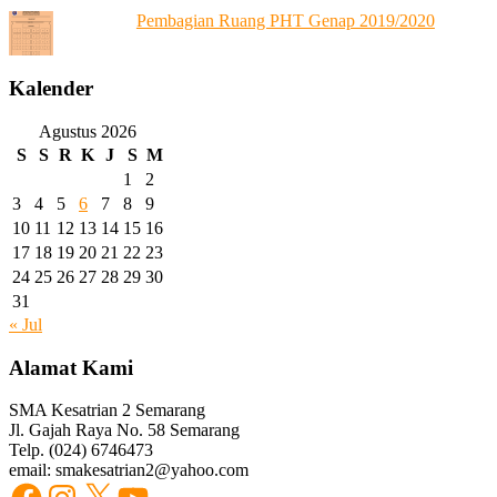
Pembagian Ruang PHT Genap 2019/2020
Kalender
Agustus 2026
S
S
R
K
J
S
M
1
2
3
4
5
6
7
8
9
10
11
12
13
14
15
16
17
18
19
20
21
22
23
24
25
26
27
28
29
30
31
« Jul
Alamat Kami
SMA Kesatrian 2 Semarang
Jl. Gajah Raya No. 58 Semarang
Telp. (024) 6746473
email: smakesatrian2@yahoo.com
Facebook
Instagram
X
YouTube