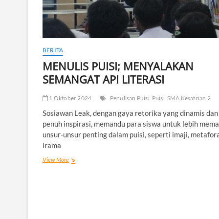
BERITA
MENULIS PUISI; MENYALAKAN
SEMANGAT API LITERASI
1 Oktober 2024
Penulisan Puisi
Puisi
SMA Kesatrian 2
Sosiawan Leak, dengan gaya retorika yang dinamis dan
penuh inspirasi, memandu para siswa untuk lebih mem
unsur-unsur penting dalam puisi, seperti imaji, metafor
irama
MENULIS
View More
PUISI;
MENYALAKAN
SEMANGAT
API
LITERASI