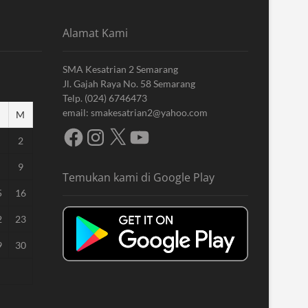
Alamat Kami
SMA Kesatrian 2 Semarang
Jl. Gajah Raya No. 58 Semarang
Telp. (024) 6746473
email: smakesatrian2@yahoo.com
M
Facebook
Instagram
X
YouTube
2
9
Temukan kami di Google Play
5
16
2
23
9
30