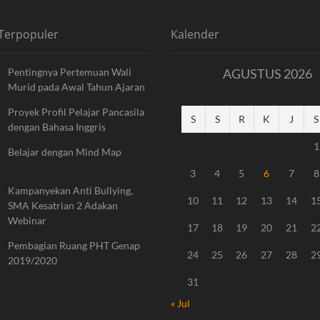
 Terpopuler
Kalender
Pentingnya Pertemuan Wali
AGUSTUS 2026
Murid pada Awal Tahun Ajaran
Proyek Profil Pelajar Pancasila
S
S
R
K
J
S
dengan Bahasa Inggris
1
Belajar dengan Mind Map
3
4
5
6
7
8
Kampanyekan Anti Bullying,
10
11
12
13
14
1
SMA Kesatrian 2 Adakan
Webinar
17
18
19
20
21
2
Pembagian Ruang PHT Genap
24
25
26
27
28
2
2019/2020
31
« Jul