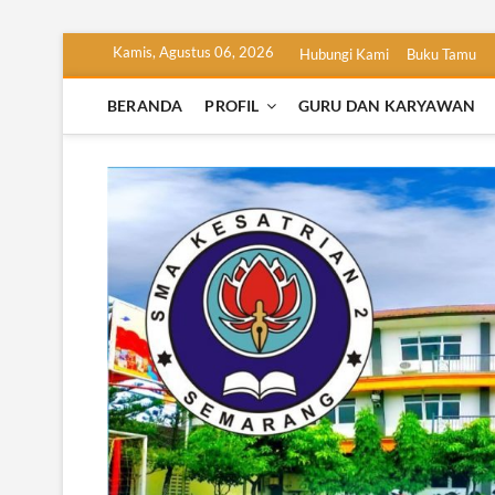
Skip
Kamis, Agustus 06, 2026
Hubungi Kami
Buku Tamu
to
content
BERANDA
PROFIL
GURU DAN KARYAWAN