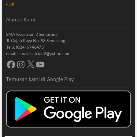
« Jul
Alamat Kami
SMA Kesatrian 2 Semarang
Jl. Gajah Raya No. 58 Semarang
Telp. (024) 6746473
email: smakesatrian2@yahoo.com
Facebook
Instagram
X
YouTube
Temukan kami di Google Play