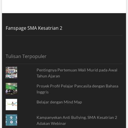
Fanspage SMA Kesatrian 2
Tulisan Terpopuler
Pentingnya Pertemuan Wali Murid pada Awal
Tahun Ajaran
Proyek Profil Pelajar Pancasila dengan Bahasa
Inggris
Belajar dengan Mind Map
Kampanyekan Anti Bullying, SMA Kesatrian 2
Adakan Webinar