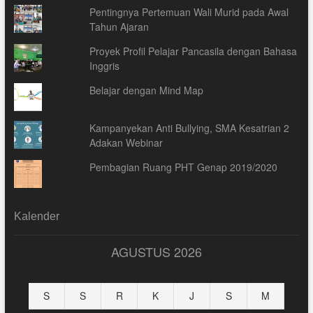
Pentingnya Pertemuan Wali Murid pada Awal
Tahun Ajaran
Proyek Profil Pelajar Pancasila dengan Bahasa
Inggris
Belajar dengan Mind Map
Kampanyekan Anti Bullying, SMA Kesatrian 2
Adakan Webinar
Pembagian Ruang PHT Genap 2019/2020
Kalender
AGUSTUS 2026
S
S
R
K
J
S
M