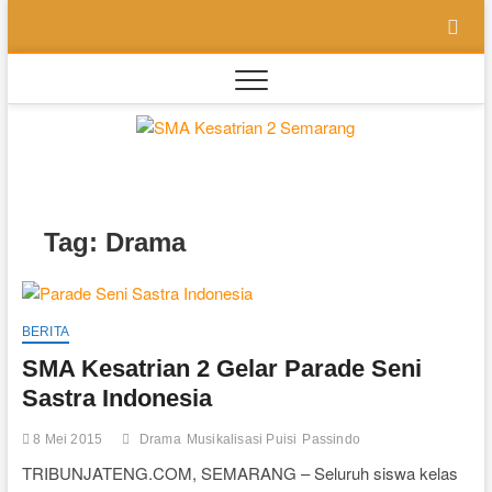
Skip
to
content
SMA
SEKOLAH
BILINGUAL
BERBASIS
Kesatri
MULTIPEL
INTELLEGENSI
2
Tag:
Drama
Semara
BERITA
SMA Kesatrian 2 Gelar Parade Seni
Sastra Indonesia
8 Mei 2015
Drama
Musikalisasi Puisi
Passindo
TRIBUNJATENG.COM, SEMARANG – Seluruh siswa kelas