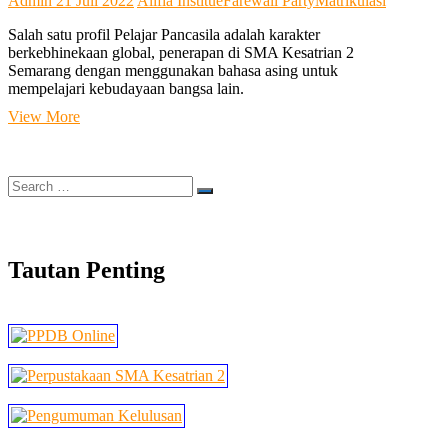
Admin
21 Juli 2022
Alifia Institue
Farewall Party
Matrikulasi
Salah satu profil Pelajar Pancasila adalah karakter
berkebhinekaan global, penerapan di SMA Kesatrian 2
Semarang dengan menggunakan bahasa asing untuk
mempelajari kebudayaan bangsa lain.
Proyek
View More
Profil
Pelajar
Pancasila
Search
dengan
…
Bahasa
Inggris
Tautan Penting