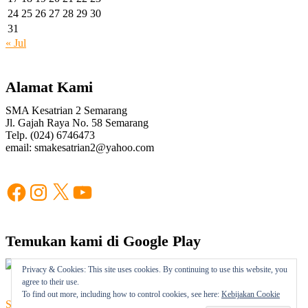
24
25
26
27
28
29
30
31
« Jul
Alamat Kami
SMA Kesatrian 2 Semarang
Jl. Gajah Raya No. 58 Semarang
Telp. (024) 6746473
email: smakesatrian2@yahoo.com
Facebook
Instagram
X
YouTube
Temukan kami di Google Play
Privacy & Cookies: This site uses cookies. By continuing to use this website, you
agree to their use.
To find out more, including how to control cookies, see here:
Kebijakan Cookie
SMA Kesatrian 2 Semarang
| Designed by:
Theme Freesia
|