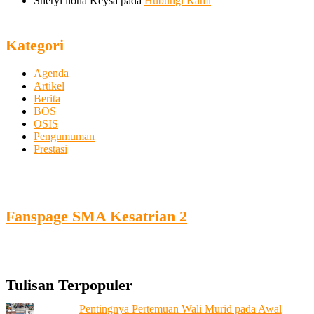
Sheryl ilona Keysa
pada
Hubungi Kami
Kategori
Agenda
Artikel
Berita
BOS
OSIS
Pengumuman
Prestasi
Fanspage SMA Kesatrian 2
Tulisan Terpopuler
Pentingnya Pertemuan Wali Murid pada Awal