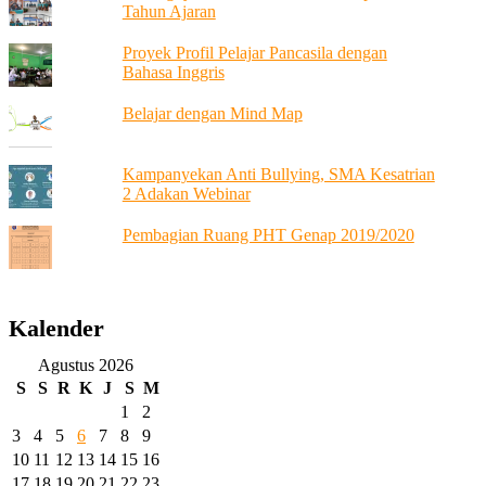
Tahun Ajaran
Proyek Profil Pelajar Pancasila dengan
Bahasa Inggris
Belajar dengan Mind Map
Kampanyekan Anti Bullying, SMA Kesatrian
2 Adakan Webinar
Pembagian Ruang PHT Genap 2019/2020
Kalender
Agustus 2026
S
S
R
K
J
S
M
1
2
3
4
5
6
7
8
9
10
11
12
13
14
15
16
17
18
19
20
21
22
23