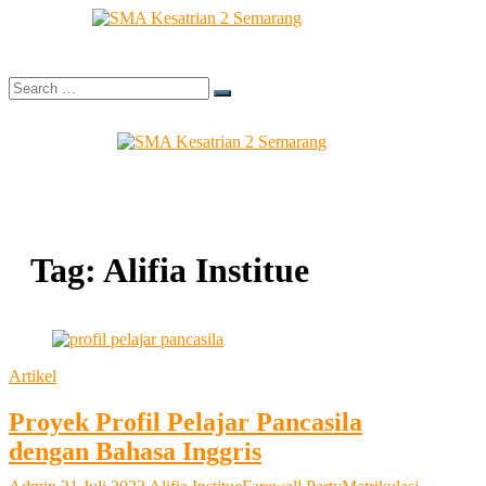
Skip
to
content
Search
…
Sekolah Bilingual Berbasis Multipel Intellegensi
SMA Kesatrian 2
Semarang
Tag:
Alifia Institue
Artikel
Proyek Profil Pelajar Pancasila
dengan Bahasa Inggris