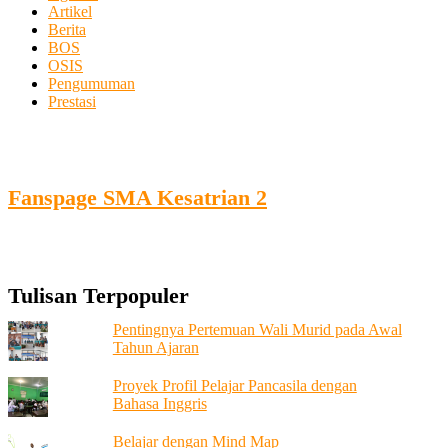
Artikel
Berita
BOS
OSIS
Pengumuman
Prestasi
Fanspage SMA Kesatrian 2
Tulisan Terpopuler
Pentingnya Pertemuan Wali Murid pada Awal
Tahun Ajaran
Proyek Profil Pelajar Pancasila dengan
Bahasa Inggris
Belajar dengan Mind Map