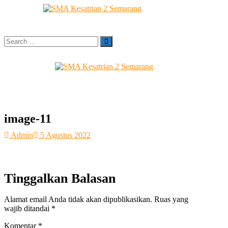
Skip
to
content
Search
…
Sekolah Bilingual Berbasis Multipel Intellegensi
SMA Kesatrian 2
Semarang
image-11
Admin
5 Agustus 2022
Tinggalkan Balasan
Alamat email Anda tidak akan dipublikasikan.
Ruas yang
wajib ditandai
*
Komentar
*