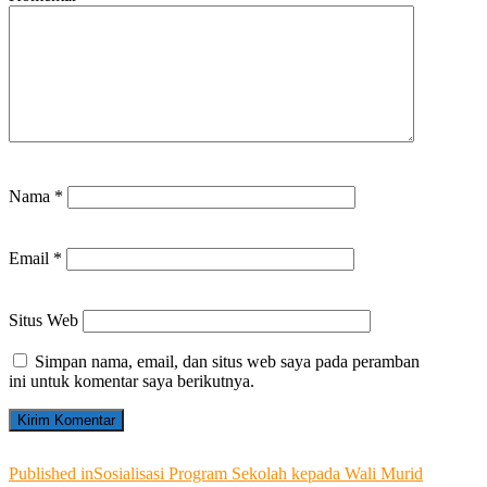
Nama
*
Email
*
Situs Web
Simpan nama, email, dan situs web saya pada peramban
ini untuk komentar saya berikutnya.
Navigasi
Published in
Sosialisasi Program Sekolah kepada Wali Murid