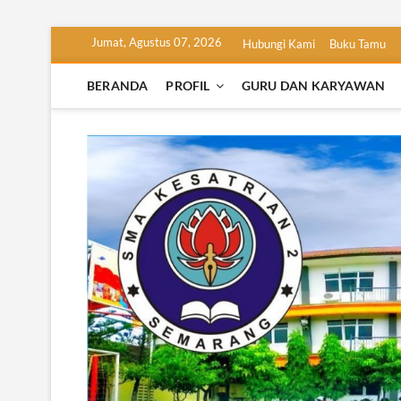
Skip
Jumat, Agustus 07, 2026
Hubungi Kami
Buku Tamu
to
content
BERANDA
PROFIL
GURU DAN KARYAWAN