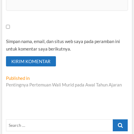
Simpan nama, email, dan situs web saya pada peramban ini
untuk komentar saya berikutnya.
Navigasi
Published in
Pentingnya Pertemuan Wali Murid pada Awal Tahun Ajaran
pos
Search
…