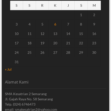
S
S
R
K
J
S
M
1
2
3
4
5
6
7
8
9
10
11
12
13
14
15
16
17
18
19
20
21
22
23
24
25
26
27
28
29
30
31
« Jul
Alamat Kami
SMA Kesatrian 2 Semarang
Jl. Gajah Raya No. 58 Semarang
Telp. (024) 6746473
email: smakesatrian2@yahoo.com