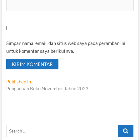
Simpan nama, email, dan situs web saya pada peramban ini
untuk komentar saya berikutnya.
Navigasi
Published in
Pengadaan Buku November Tahun 2023
pos
Search
…