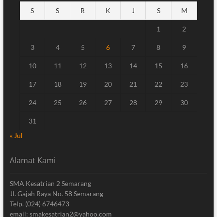
S
S
R
K
J
S
M
1
2
3
4
5
6
7
8
9
10
11
12
13
14
15
16
17
18
19
20
21
22
23
24
25
26
27
28
29
30
31
« Jul
Alamat Kami
SMA Kesatrian 2 Semarang
Jl. Gajah Raya No. 58 Semarang
Telp. (024) 6746473
email: smakesatrian2@yahoo.com