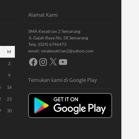
Alamat Kami
SMA Kesatrian 2 Semarang
Jl. Gajah Raya No. 58 Semarang
Telp. (024) 6746473
email: smakesatrian2@yahoo.com
M
Facebook
Instagram
X
YouTube
2
9
Temukan kami di Google Play
5
16
2
23
9
30