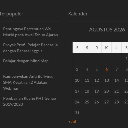
 Terpopuler
Kalender
Pentingnya Pertemuan Wali
AGUSTUS 2026
Murid pada Awal Tahun Ajaran
Proyek Profil Pelajar Pancasila
S
S
R
K
J
S
dengan Bahasa Inggris
1
Belajar dengan Mind Map
3
4
5
6
7
8
Kampanyekan Anti Bullying,
10
11
12
13
14
1
SMA Kesatrian 2 Adakan
Webinar
17
18
19
20
21
2
Pembagian Ruang PHT Genap
24
25
26
27
28
2
2019/2020
31
« Jul