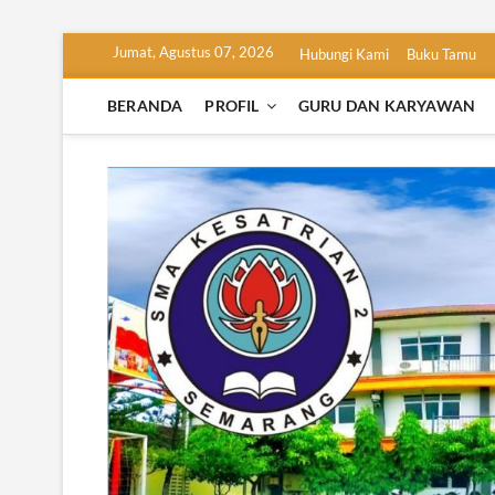
Skip
Jumat, Agustus 07, 2026
Hubungi Kami
Buku Tamu
to
content
BERANDA
PROFIL
GURU DAN KARYAWAN