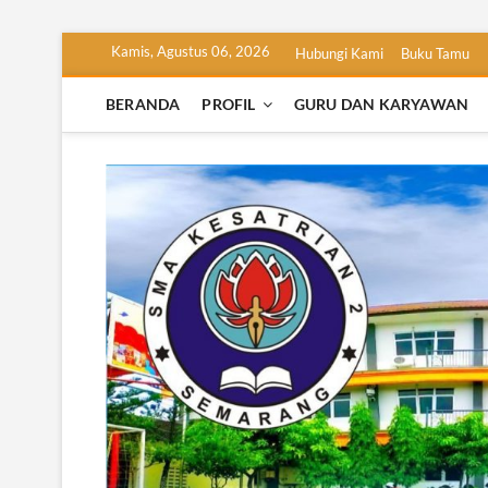
Skip
Kamis, Agustus 06, 2026
Hubungi Kami
Buku Tamu
to
content
BERANDA
PROFIL
GURU DAN KARYAWAN