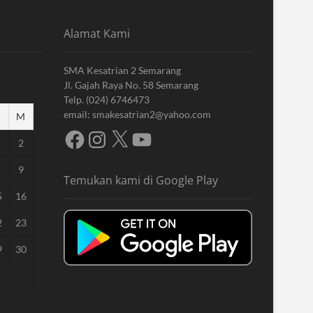
Alamat Kami
SMA Kesatrian 2 Semarang
Jl. Gajah Raya No. 58 Semarang
Telp. (024) 6746473
email: smakesatrian2@yahoo.com
M
Facebook
Instagram
X
YouTube
2
9
Temukan kami di Google Play
5
16
2
23
9
30