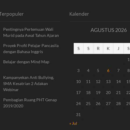
 Terpopuler
Kalender
Pentingnya Pertemuan Wali
AGUSTUS 2026
Murid pada Awal Tahun Ajaran
Proyek Profil Pelajar Pancasila
S
S
R
K
J
S
dengan Bahasa Inggris
1
Belajar dengan Mind Map
3
4
5
6
7
8
Kampanyekan Anti Bullying,
10
11
12
13
14
1
SMA Kesatrian 2 Adakan
Webinar
17
18
19
20
21
2
Pembagian Ruang PHT Genap
24
25
26
27
28
2
2019/2020
31
« Jul