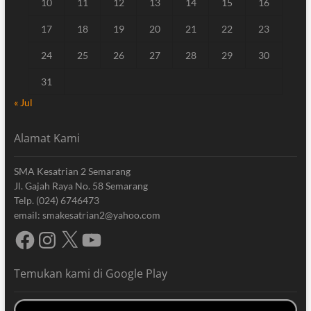
10
11
12
13
14
15
16
17
18
19
20
21
22
23
24
25
26
27
28
29
30
31
« Jul
Alamat Kami
SMA Kesatrian 2 Semarang
Jl. Gajah Raya No. 58 Semarang
Telp. (024) 6746473
email: smakesatrian2@yahoo.com
Facebook
Instagram
X
YouTube
Temukan kami di Google Play