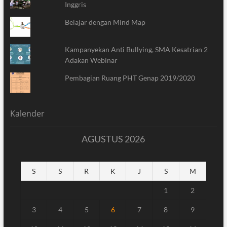
Inggris
Belajar dengan Mind Map
Kampanyekan Anti Bullying, SMA Kesatrian 2
Adakan Webinar
Pembagian Ruang PHT Genap 2019/2020
Kalender
AGUSTUS 2026
S
S
R
K
J
S
M
1
2
3
4
5
6
7
8
9