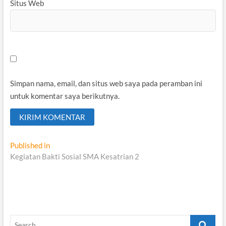
Situs Web
Simpan nama, email, dan situs web saya pada peramban ini
untuk komentar saya berikutnya.
Navigasi
Published in
Kegiatan Bakti Sosial SMA Kesatrian 2
pos
Search