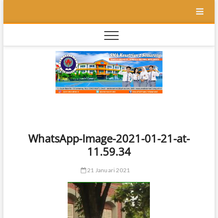
Skip
to
content
SMA
SEKOLAH
BILINGUAL
BERBASIS
Kesatr
MULTIPEL
INTELLEGENSI
2
Semar
WhatsApp-Image-2021-01-21-at-
11.59.34
21 Januari 2021