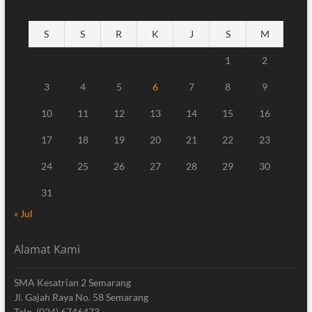
S
S
R
K
J
S
M
1
2
3
4
5
6
7
8
9
10
11
12
13
14
15
16
17
18
19
20
21
22
23
24
25
26
27
28
29
30
31
« Jul
Alamat Kami
SMA Kesatrian 2 Semarang
Jl. Gajah Raya No. 58 Semarang
Telp. (024) 6746473