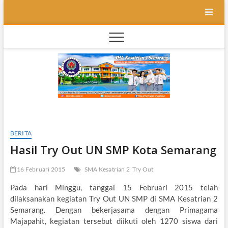
Skip
to
content
SMA
SEKOLAH
BILINGUAL
BERBASIS
Kesatr
MULTIPEL
INTELLEGENSI
2
Semar
BERITA
Hasil Try Out UN SMP Kota Semarang
16 Februari 2015
SMA Kesatrian 2
Try Out
Pada hari Minggu, tanggal 15 Februari 2015 telah
dilaksanakan kegiatan Try Out UN SMP di SMA Kesatrian 2
Semarang. Dengan bekerjasama dengan Primagama
Majapahit, kegiatan tersebut diikuti oleh 1270 siswa dari