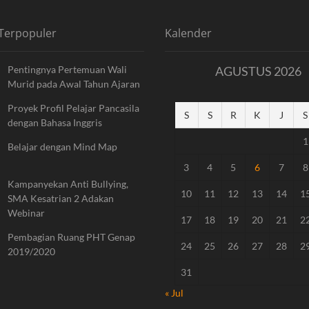
 Terpopuler
Kalender
Pentingnya Pertemuan Wali
AGUSTUS 2026
Murid pada Awal Tahun Ajaran
Proyek Profil Pelajar Pancasila
S
S
R
K
J
S
dengan Bahasa Inggris
1
Belajar dengan Mind Map
3
4
5
6
7
8
Kampanyekan Anti Bullying,
10
11
12
13
14
1
SMA Kesatrian 2 Adakan
Webinar
17
18
19
20
21
2
Pembagian Ruang PHT Genap
24
25
26
27
28
2
2019/2020
31
« Jul