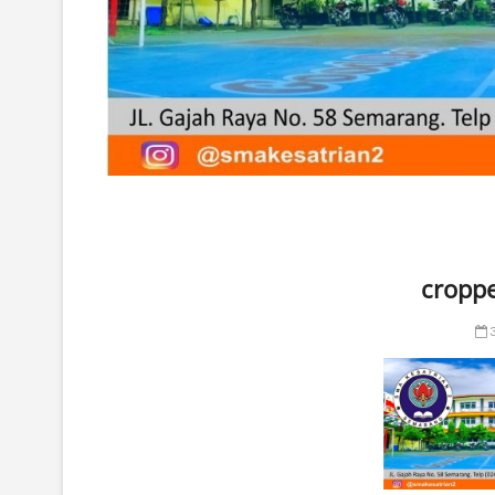
croppe
3