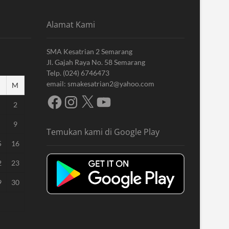
Alamat Kami
SMA Kesatrian 2 Semarang
Jl. Gajah Raya No. 58 Semarang
Telp. (024) 6746473
email: smakesatrian2@yahoo.com
M
Facebook
Instagram
X
YouTube
2
9
Temukan kami di Google Play
5
16
2
23
9
30