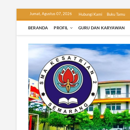
Skip
Jumat, Agustus 07, 2026
Hubungi Kami
Buku Tamu
to
content
BERANDA
PROFIL
GURU DAN KARYAWAN