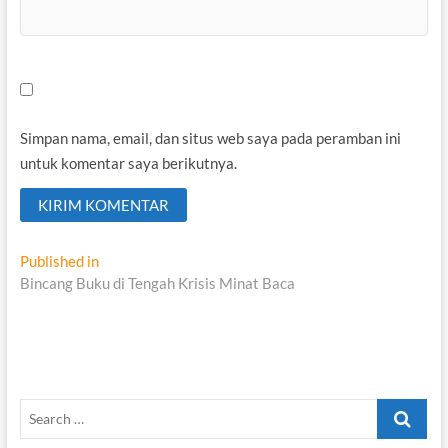
Simpan nama, email, dan situs web saya pada peramban ini
untuk komentar saya berikutnya.
Navigasi
Published in
Bincang Buku di Tengah Krisis Minat Baca
pos
Search
…