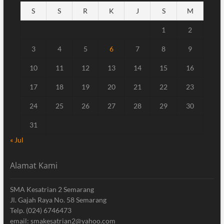
S
S
R
K
J
S
M
1
2
3
4
5
6
7
8
9
10
11
12
13
14
15
16
17
18
19
20
21
22
23
24
25
26
27
28
29
30
31
« Jul
Alamat Kami
SMA Kesatrian 2 Semarang
Jl. Gajah Raya No. 58 Semarang
Telp. (024) 6746473
email: smakesatrian2@yahoo.com