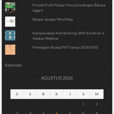
Proyek Profil Pelajar Pancasila dengan Bahasa
Inggris
Belajar dengan Mind Map
Kampanyekan Anti Bullying, SMA Kesatrian 2
Adakan Webinar
Pembagian Ruang PHT Genap 2019/2020
Kalender
AGUSTUS 2026
S
S
R
K
J
S
M
1
2
3
4
5
6
7
8
9