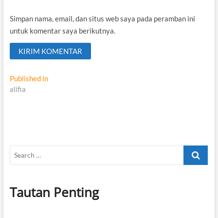
Simpan nama, email, dan situs web saya pada peramban ini
untuk komentar saya berikutnya.
Navigasi
Published in
alifia
pos
Search
…
Tautan Penting