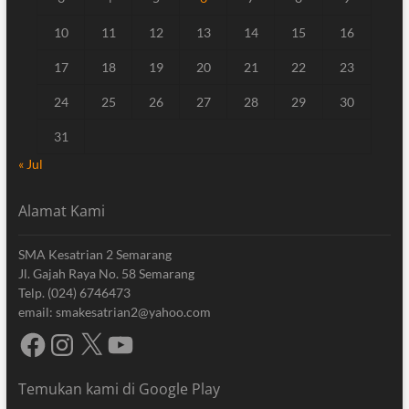
10
11
12
13
14
15
16
17
18
19
20
21
22
23
24
25
26
27
28
29
30
31
« Jul
Alamat Kami
SMA Kesatrian 2 Semarang
Jl. Gajah Raya No. 58 Semarang
Telp. (024) 6746473
email: smakesatrian2@yahoo.com
Facebook
Instagram
X
YouTube
Temukan kami di Google Play