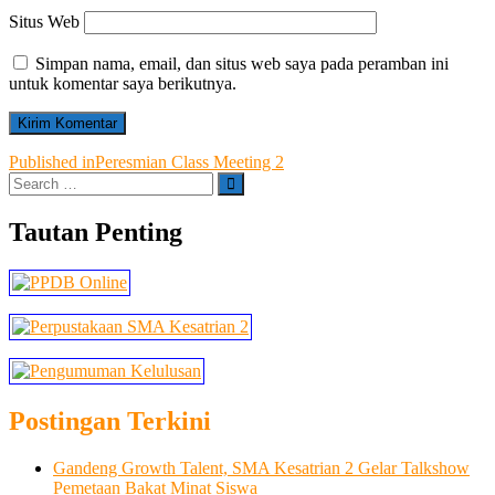
Situs Web
Simpan nama, email, dan situs web saya pada peramban ini
untuk komentar saya berikutnya.
Navigasi
Published in
Peresmian Class Meeting 2
Search
pos
…
Tautan Penting
Postingan Terkini
Gandeng Growth Talent, SMA Kesatrian 2 Gelar Talkshow
Pemetaan Bakat Minat Siswa