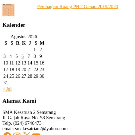
Pembagian Ruang PHT Genap 2019/2020
Kalender
Agustus 2026
S
S
R
K
J
S
M
1
2
3
4
5
6
7
8
9
10
11
12
13
14
15
16
17
18
19
20
21
22
23
24
25
26
27
28
29
30
31
« Jul
Alamat Kami
SMA Kesatrian 2 Semarang
Jl. Gajah Raya No. 58 Semarang
Telp. (024) 6746473
email: smakesatrian2@yahoo.com
Facebook
Instagram
X
YouTube