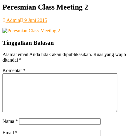
SMA Kesatrian 2 Semarang
Peresmian Class Meeting 2
Admin
9 Juni 2015
Tinggalkan Balasan
Alamat email Anda tidak akan dipublikasikan.
Ruas yang wajib
ditandai
*
Komentar
*
Nama
*
Email
*