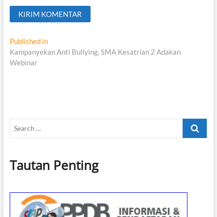
Navigasi
Published in
Kampanyekan Anti Bullying, SMA Kesatrian 2 Adakan
pos
Webinar
Search
…
Tautan Penting