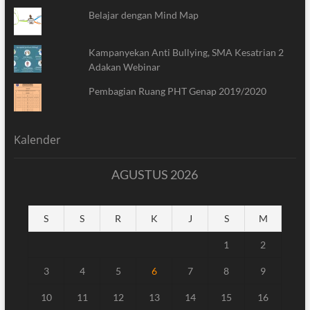
Belajar dengan Mind Map
Kampanyekan Anti Bullying, SMA Kesatrian 2
Adakan Webinar
Pembagian Ruang PHT Genap 2019/2020
Kalender
AGUSTUS 2026
S
S
R
K
J
S
M
1
2
3
4
5
6
7
8
9
10
11
12
13
14
15
16