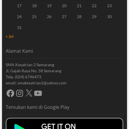
17
18
19
20
21
22
23
24
25
26
27
28
29
30
31
« Jul
Alamat Kami
SMA Kesatrian 2 Semarang
Jl. Gajah Raya No. 58 Semarang
Telp. (024) 6746473
email: smakesatrian2@yahoo.com
Facebook
Instagram
X
YouTube
Temukan kami di Google Play