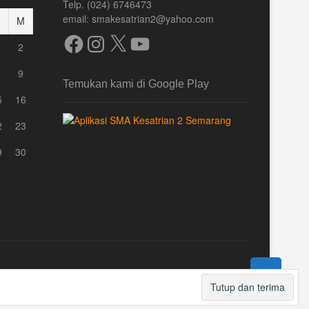
Telp. (024) 6746473
email: smakesatrian2@yahoo.com
M
Facebook
Instagram
X
YouTube
2
9
Temukan kami di Google Play
5
16
2
23
9
30
TOP