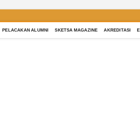
PELACAKAN ALUMNI
SKETSA MAGAZINE
AKREDITASI
E
trian 2 Semarang
RBASIS MULTIPEL INTELLEGENSI