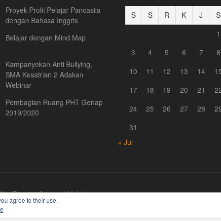
Proyek Profil Pelajar Pancasila
S
S
R
K
J
S
dengan Bahasa Inggris
1
Belajar dengan Mind Map
3
4
5
6
7
8
Kampanyekan Anti Bullying,
10
11
12
13
14
1
SMA Kesatrian 2 Adakan
Webinar
17
18
19
20
21
2
Pembagian Ruang PHT Genap
24
25
26
27
28
2
2019/2020
31
« Jul
WordPress
| © Copyright All right reserved
you agree to their use.
ie