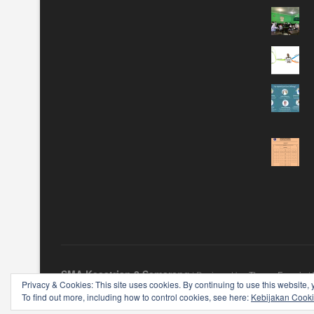
SMA Kesatrian 2 Semarang
| Designed by:
Theme Freesia
|
Privacy & Cookies: This site uses cookies. By continuing to use this website, 
To find out more, including how to control cookies, see here:
Kebijakan Cook