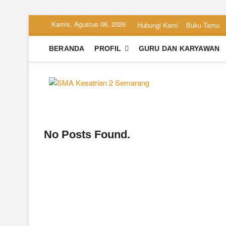
Skip
Kamis, Agustus 06, 2026
Hubungi Kami
Buku Tamu
to
content
BERANDA
PROFIL
GURU DAN KARYAWAN
SMA Kesa
SEKOLAH BILINGUAL BE
No Posts Found.