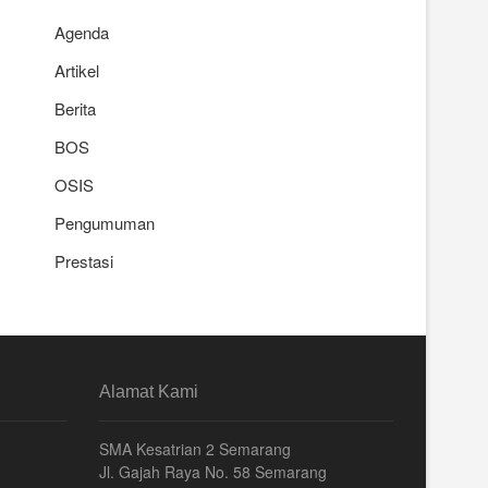
Agenda
Artikel
Berita
BOS
OSIS
Pengumuman
Prestasi
Alamat Kami
SMA Kesatrian 2 Semarang
Jl. Gajah Raya No. 58 Semarang