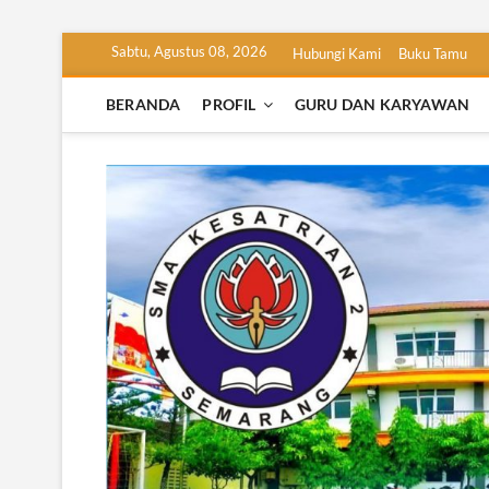
Skip
Sabtu, Agustus 08, 2026
Hubungi Kami
Buku Tamu
to
content
BERANDA
PROFIL
GURU DAN KARYAWAN