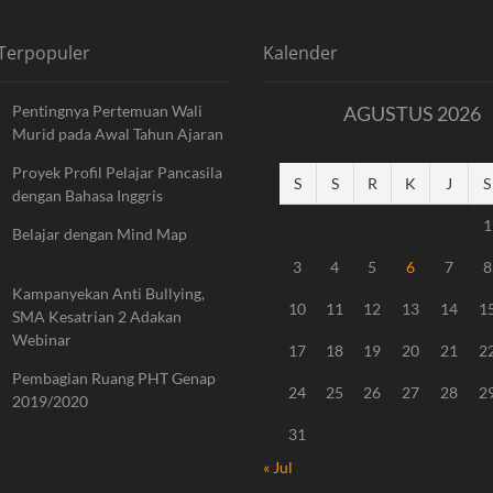
 Terpopuler
Kalender
Pentingnya Pertemuan Wali
AGUSTUS 2026
Murid pada Awal Tahun Ajaran
Proyek Profil Pelajar Pancasila
S
S
R
K
J
S
dengan Bahasa Inggris
1
Belajar dengan Mind Map
3
4
5
6
7
8
Kampanyekan Anti Bullying,
10
11
12
13
14
1
SMA Kesatrian 2 Adakan
Webinar
17
18
19
20
21
2
Pembagian Ruang PHT Genap
24
25
26
27
28
2
2019/2020
31
« Jul