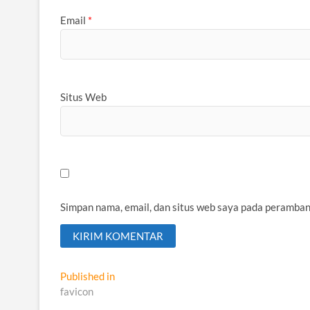
Email
*
Situs Web
Simpan nama, email, dan situs web saya pada peramban
Navigasi
Published in
favicon
pos