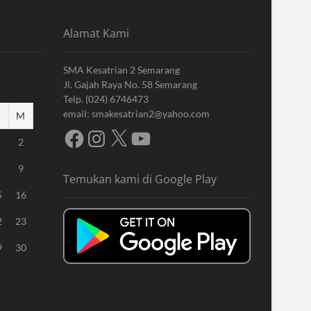
Alamat Kami
SMA Kesatrian 2 Semarang
Jl. Gajah Raya No. 58 Semarang
Telp. (024) 6746473
email: smakesatrian2@yahoo.com
M
Facebook
Instagram
X
YouTube
2
9
Temukan kami di Google Play
5
16
2
23
9
30