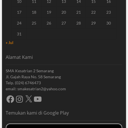
10
11
12
13
14
15
16
17
18
19
20
21
22
23
24
25
26
27
28
29
30
31
« Jul
Alamat Kami
SMA Kesatrian 2 Semarang
Jl. Gajah Raya No. 58 Semarang
Telp. (024) 6746473
email: smakesatrian2@yahoo.com
Facebook
Instagram
X
YouTube
Temukan kami di Google Play