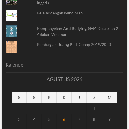
Inggris
Belajar dengan Mind Map
Kampanyekan Anti Bullying, SMA Kesatrian 2
Adakan Webinar
Pembagian Ruang PHT Genap 2019/2020
Kalender
AGUSTUS 2026
S
S
R
K
J
S
M
1
2
3
4
5
6
7
8
9